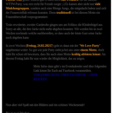
WTTW-Party, was
erst recht für Freude sorgte ;-)
Es kamen aber nicht nur
viele
Mädchengruppen
, sondern auch eine Menge Jungs, die mitgedacht haben und sich
der Frauenvielfalt erfreuen konnten. Denn
traditionell
ist bei diesem Motto ein
Frauenüberschuß vorprogrammiert
.
Trotz erweiterter, zweiter Garderobe gingen uns am Schluss die Kleiderbügel aus.
Sorry an alle, die ihre Jacke nicht mehr abgeben konnten. Wir werden bis in zwei
Wochen nochmals welche nachbestellen, so dass auch der letzte Gast seine Jacke
noch abgeben kann
In zwei Wochen
(
Freitag, 24.02.20217
) geht es dann
mit der "
We Love Party
"
ungebremst weiter. So gut wie jede Party steht ja bei uns unter
einem Motto
, doch
habt Ihr schon oft bewiesen, dass Ihr auch ohne Motto
kräftig abfeiern könnt
. An
diesem Freitag habt Ihr nun wieder die Möglichkeit, das zu zeigen.
Mehr Infos dazu gibt´s im Eventkalender und über folgenden
Link könnt Ihr Euch auf Facebook voranmelden.
VORANMELDUNG ÜBER FACEBOOK -> HIER
KLICKEN
Nun aber viel Spaß mit den Bildern und ein schönes Wochenende!
Bis in zwei Wochen,