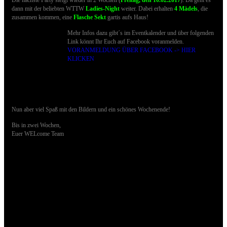
Die nächste Party steigt wieder in 2 Wochen (
Freitag, den 10.02.2017
). Da geht es
dann mit der beliebten WTTW
Ladies-Night
weiter. Dabei erhalten
4 Mädels
, die
zusammen kommen, eine
Flasche Sekt
gartis aufs Haus!
Mehr Infos dazu gibt´s im Eventkalender und über folgenden
Link könnt Ihr Euch auf Facebook voranmelden.
VORANMELDUNG ÜBER FACEBOOK -> HIER
KLICKEN
Nun aber viel Spaß mit den Bildern und ein schönes Wochenende!
Bis in zwei Wochen,
Euer WELcome Team
Hier einige Impressionen der letzten Ladies Night: