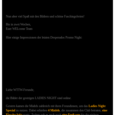
Nun aber viel Spaß mit den Bildern und schöne Faschingsferien!
Bis in zwei Wochen,
Euer WELcome Team
Hier einige Impressionen der letzten Desperados Promo Night:
11.02.2017 - Bilder der LADIES NIGHT sind
online
Liebe WTTW-Freunde,
die Bilder der gestrigen LADIES NIGHT sind online.
Gestern kamen die Mädels zahlreich mit ihren Freundinnen, um das
Ladies Night
Special
zu nutzen.
Dabei erhielten
4 Mädels
, die zusammen den Club betraten,
eine
Flasche Sekt
gratis. Zudem gab es auch noch
eine Freikarte
für die nächste