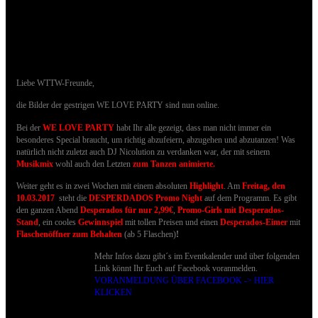
25.02.2017 - Bilder der WE LOVE PARTY
sind online
Liebe WTTW-Freunde,
die Bilder der gestrigen WE LOVE PARTY sind nun online.
Bei der
WE LOVE PARTY
habt Ihr alle gezeigt, dass man nicht immer ein
besonderes Special braucht, um richtig abzufeiern, abzugehen und abzutanzen!
Was
natürlich nicht zuletzt auch DJ Nicolution zu verdanken war, der mit seinem
Musikmix
wohl auch den Letzten
zum Tanzen animierte
.
Weiter geht es in zwei Wochen mit einem absoluten
Highlight
. Am
Freitag, den
10.03.2017
steht die
DESPERDADOS Promo Night
auf dem Programm. Es gibt
den ganzen Abend
Desperados für nur 2,99€
,
Promo-Girls mit Desperados-
Stand
, ein cooles
Gewinnspiel
mit tollen Preisen und einen
Desperados-Eimer
mit
Flaschenöffner
zum Behalten
(ab 5 Flaschen)
!
Mehr Infos dazu gibt´s im Eventkalender und über folgenden
Link könnt Ihr Euch auf Facebook voranmelden.
VORANMELDUNG ÜBER FACEBOOK -> HIER
KLICKEN