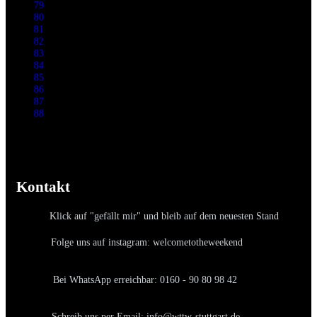
79
80
81
82
83
84
85
86
87
88
Kontakt
Klick auf "gefällt mir" und bleib auf dem neuesten Stand
Folge uns auf instagram: welcometotheweekend
Bei WhatsApp erreichbar: 0160 - 90 80 98 42
Schreib uns per Email: info@wttw-stuttgart.de