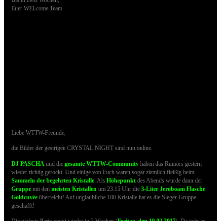
Euer WELcome Team
Hier einige Impressionen der letzten We LOVE Party:
28.01.2017 - Bilder der CRYSTAL NIGHT sind
online
Liebe WTTW-Freunde,
die Bilder der gestrigen CRYSTAL NIGHT sind nun online.
DJ PASCHA
und die
gesamte WTTW-Community
haben das Rumors gestern
wieder richtig gerockt. Und einige von Euch waren sogar ziemlich fleißig beim
Sammeln der begehrten Kristalle
.
Als
Höhepunkt
des Abends wurde dann der
Gruppe
mit den
meisten Kristallen
um 23.15 Uhr die
3-Liter Jeroboam Flasche
Goldcuvée
überreicht! Auf unglaubliche 180 Kristalle hat es die Sieger-Gruppe
geschafft!