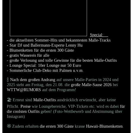
Special:
- die aktuellsten Sommer-Hits und bekanntesten Malle-Tracks
- Star DJ und Ballermann-Experte Lenny Hu
- Blumenketten für die ersten 300 Gäste
- gratis Wassereis für alle
- große Verlosung und tolle Gewinne für die besten Malle-Outfits
- Lounge Special: 10er Lounge nur 50 Euro
- Sommerliche Club-Deko mit Palmen u.v.m.
🍾
Nach dem großen Andrang
auf unsere Malle-Parties in 2024 und
2025 steht am Freitag, den 21.08. die
große Malle-Sause 2026
bei
WTTW@RUMORS
auf dem Programm!
🏖️ Erneut sind
Malle-Outfits
ausdrücklich erwünscht, aber keine
Pflicht.
Preise
wie Loungebereiche, VIP-Tickets etc. wird es dabei
für
die coolsten Outfits
geben! (Foto-Wettbewerb und Abstimmung über
Instagram)
🏵️ Zudem erhalten
die ersten 300 Gäste
krasse
Hawaii-Blumenketten
.