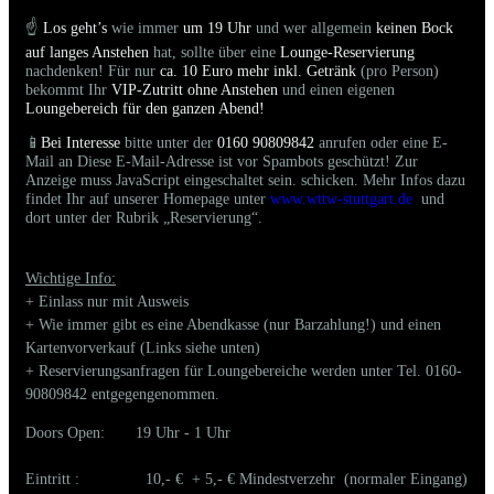
☝️
Los geht’s
wie immer
um 19 Uhr
und wer allgemein
keinen Bock
auf langes Anstehen
hat, sollte über eine
Lounge-Reservierung
nachdenken! Für nur
ca. 10 Euro mehr inkl. Getränk
(pro Person)
bekommt Ihr
VIP-Zutritt ohne Anstehen
und einen eigenen
Loungebereich für den ganzen Abend!
📱
Bei Interesse
bitte unter der
0160 90809842
anrufen oder eine E-
Mail an
Diese E-Mail-Adresse ist vor Spambots geschützt! Zur
Anzeige muss JavaScript eingeschaltet sein.
schicken. Mehr Infos dazu
findet Ihr auf unserer Homepage unter
www.wttw-stuttgart.de
und
dort unter der Rubrik „Reservierung“.
Wichtige Info:
+ Einlass nur mit Ausweis
+ Wie immer gibt es eine Abendkasse (nur Barzahlung!) und einen
Kartenvorverkauf (Links siehe unten)
+ Reservierungsanfragen für Loungebereiche werden unter Tel. 0160-
90809842 entgegengenommen.
Doors Open: 19 Uhr - 1 Uhr
Eintritt : 10,- € + 5,- € Mindestverzehr (normaler Eingang)