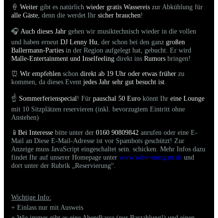
🍦
Weiter
gibt es natürlich
wieder gratis Wassereis
zur Abkühlung für
alle Gäste
, denn die werdet Ihr
sicher brauchen
!
🎧
Auch dieses Jahr
gehen wir musiktechnisch wieder in die vollen
und haben erneut
DJ Lenny Hu
, der schon bei den ganz
großen
Ballermann-Parties
in der Region aufgelegt hat, gebucht. Er wird
Malle-Entertainment und Inselfeeling
direkt ins
Rumors
bringen!
⏰
Wir empfehlen
schon
direkt ab 19 Uhr oder etwas früher
zu
kommen, da dieses Event
jedes Jahr sehr gut besucht ist
.
☝️
Sommerferienspecial
! Für
pauschal 50 Euro
könnt Ihr
eine Lounge
mit 10 Sitzplätzen reservieren (inkl. bevorzugtem Eintritt ohne
Anstehen)
📱
Bei Interesse
bitte unter der
0160 90809842
anrufen oder eine E-
Mail an
Diese E-Mail-Adresse ist vor Spambots geschützt! Zur
Anzeige muss JavaScript eingeschaltet sein.
schicken. Mehr Infos dazu
findet Ihr auf unserer Homepage unter
www.wttw-stuttgart.de
und
dort unter der Rubrik „Reservierung“.
Wichtige Info:
+ Einlass nur mit Ausweis
+ Wie immer gibt es eine Abendkasse (nur Barzahlung!) und einen