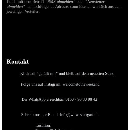
Email mit dem Betreff
"SMS abmelden"
oder
"Newsletter
abmelden"
an nachfolgende Adresse, dann löschen wir Dich aus dem
jeweiligen Verteiler:
Diese E-Mail-Adresse ist vor Spambots geschützt! Zur
Anzeige muss JavaScript eingeschaltet sein.
Kontakt
Klick auf "gefällt mir" und bleib auf dem neuesten Stand
Folge uns auf instagram: welcometotheweekend
Bei WhatsApp erreichbar: 0160 - 90 80 98 42
Schreib uns per Email: info@wttw-stuttgart.de
Location: