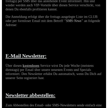
freitags) per SMS über das anstehende Event informiert. Hin und
wieder werden auch VIP-Vorteile über diesen Service verschickt, von
denen Du ebenfalls profitieren kannst.
Die Anmeldung erfolgt über die freitags ausgelegte Liste im CLUB
oder per formloser Email mit dem Betreff
"SMS-News"
an folgende
Adresse:
Diese E-Mail-Adresse ist vor Spambots geschützt! Zur
Anzeige muss JavaScript eingeschaltet sein.
E-Mail Newsletter:
Über diesen
kostenlosen
Service wirst Du jede Woche (meistens
dienstags) per Email über unsere neuesten Events und Specials
informiert. Den Newsletter erhälst Du automatisch, wenn Du Dich auf
unserer Seite registriert hast.
Newsletter abbestellen:
Zum Abbestellen des Email- oder SMS-Newsletters sende einfach eine