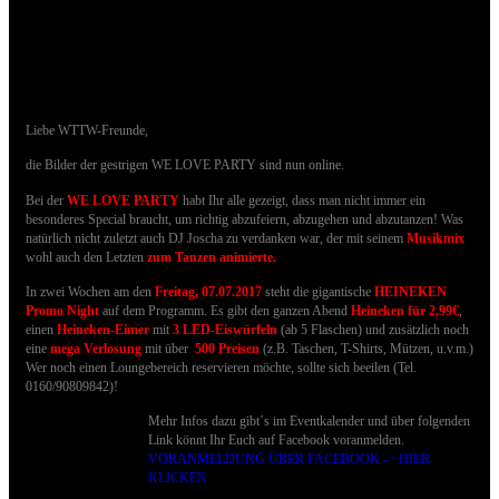
24.06.2017 - Bilder der We LOVE Party sind
online
Liebe WTTW-Freunde,
die Bilder der gestrigen WE LOVE PARTY sind nun online.
Bei der
WE LOVE PARTY
habt Ihr alle gezeigt, dass man nicht immer ein
besonderes Special braucht, um richtig abzufeiern, abzugehen und abzutanzen!
Was
natürlich nicht zuletzt auch DJ Joscha zu verdanken war, der mit seinem
Musikmix
wohl auch den Letzten
zum Tanzen animierte
.
In zwei Wochen am den
Freitag, 07.07.2017
steht die gigantische
HEINEKEN
Promo Night
auf dem Programm. Es gibt den ganzen Abend
Heineken für 2,99€
,
einen
Heineken-Eimer
mit
3 LED-Eiswürfeln
(ab 5 Flaschen) und zusätzlich noch
eine
mega Verlosung
mit über
500 Preisen
(z.B. Taschen, T-Shirts, Mützen, u.v.m.)
Wer noch einen Loungebereich reservieren möchte, sollte sich beeilen (Tel.
0160/90809842)!
Mehr Infos dazu gibt´s im Eventkalender und über folgenden
Link könnt Ihr Euch auf Facebook voranmelden.
VORANMELDUNG ÜBER FACEBOOK -> HIER
KLICKEN