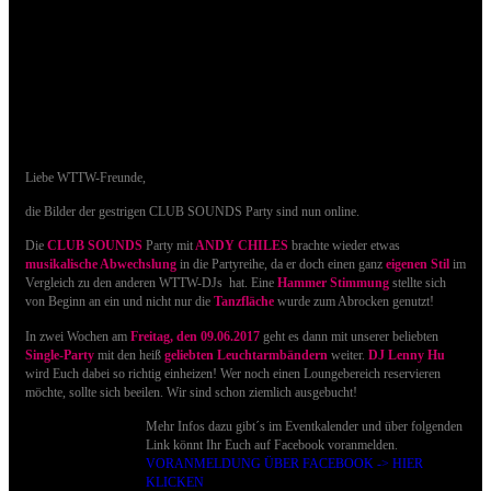
27.05.2017 - Bilder der CLUB SOUNDS Party
sind online
Liebe WTTW-Freunde,
die Bilder der gestrigen CLUB SOUNDS Party sind nun online.
Die
CLUB SOUNDS
Party mit
ANDY CHILES
brachte wieder etwas
musikalische Abwechslung
in die Partyreihe, da er doch einen ganz
eigenen Stil
im
Vergleich zu
den anderen WTTW-DJs hat. Eine
Hammer Stimmung
stellte sich
von Beginn an ein und nicht nur die
Tanzfläche
wurde zum Abrocken genutzt!
In zwei Wochen am
Freitag, den 09.06.2017
g
eht es dann mit
unserer beliebten
Single-Party
mit den heiß
geliebten Leuchtarmbändern
weiter.
DJ Lenny Hu
wird Euch dabei so richtig einheizen! Wer noch einen Loungebereich reservieren
möchte, sollte sich beeilen. Wir sind schon ziemlich ausgebucht!
Mehr Infos dazu gibt´s im Eventkalender und über folgenden
Link könnt Ihr Euch auf Facebook voranmelden.
VORANMELDUNG ÜBER FACEBOOK -> HIER
KLICKEN