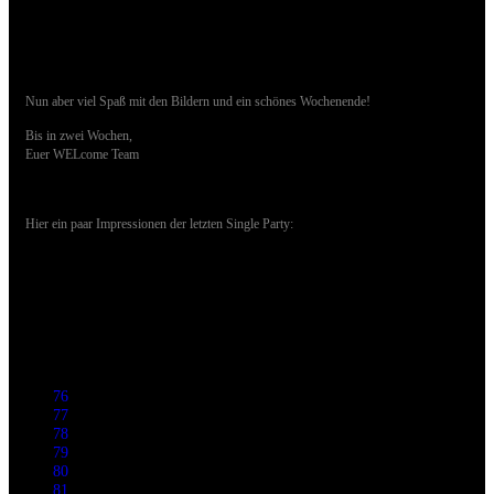
Nun aber viel Spaß mit den Bildern und ein schönes Wochenende!
Bis in zwei Wochen,
Euer WELcome Team
Hier ein paar Impressionen der letzten Single Party:
76
77
78
79
80
81