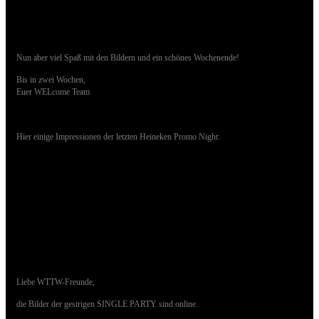
Nun aber viel Spaß mit den Bildern und ein schönes Wochenende!
Bis in zwei Wochen,
Euer WELcome Team
Hier einige Impressionen der letzten Heineken Promo Night:
10.06.2017 - Bilder der SINGLE PARTY sind
online
Liebe WTTW-Freunde,
die Bilder der gestrigen SINGLE PARTY sind online.