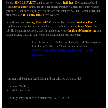
.
Bei
der
SINGLE PARTY
ging es gestern wieder
heiß her
Den ganzen Abend
wurde
heftig geflirtet
und das ein oder andere Pärchen hat sich dabei auch wieder
gefunden. Aber auch diejenigen, die einfach nur abtanzen wollten, kamen durch den
Musicmix von
DJ Lenny Hu
auf ihre Kosten!
In zwei Wochen
(
Freitag, 23.06.20217
) geht es dann
mit der "
We Love Party
"
ungebremst weiter. So gut wie jede Party steht ja bei uns unter
einem Motto
, doch
habt Ihr schon oft bewiesen, dass Ihr auch ohne Motto
kräftig abfeiern könnt
. An
diesem Freitag habt Ihr nun wieder die Möglichkeit, das zu zeigen.
Mehr Infos dazu gibt´s im Eventkalender und über folgenden
Link könnt Ihr Euch auf Facebook voranmelden.
VORANMELDUNG ÜBER FACEBOOK -> HIER
KLICKEN
Nun aber viel Spaß mit den Bildern und ein schönes Wochenende!
Bis in zwei Wochen,
Euer WELcome Team
Hier einige Impressionen der letzten WE LOVE PARTY: