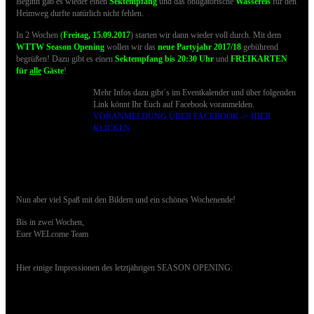
Beginn gab es wieder einen
Sektempfang
und
das obligatorische
Wassereis
für den
Heimweg durfte natürlich nicht fehlen.
I
n 2 Wochen
(
Freitag, 15.09.2017
) starten wir dann wieder voll durch. Mit dem
WTTW Season Opening
wollen wir das
neue Partyjahr 2017/18
gebührend
begrüßen! Dazu gibt es einen
Sektempfang bis 20:30 Uhr
und
FREIKARTEN
für
alle
Gäste
!
Mehr Infos dazu gibt´s im Eventkalender und über folgenden
Link könnt Ihr Euch auf Facebook voranmelden.
VORANMELDUNG ÜBER FACEBOOK -> HIER
KLICKEN
Nun aber viel Spaß mit den Bildern und ein schönes Wochenende!
Bis in zwei Wochen,
Euer WELcome Team
Hier einige Impressionen des letztjährigen SEASON OPENING: