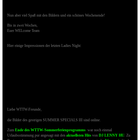
Nun aber viel Spaß mit den Bildern und ein schönes Wochenende!
Bis in zwei Wochen,
Euer WELcome Team
Hier einige Impressionen der letzten Ladies Night:
02.09.2017 - Bilder des Summer Specials sind
online
Liebe WTTW-Freunde,
die Bilder des gestrigen SUMMER SPECIALS III sind online.
Zum
Ende des WTTW-Sommerferienprogramms
war noch einmal
Urlaubsstimmung pur angesagt m
it den
aktuellsten Hits
von
DJ LENNY HU
.
Zu