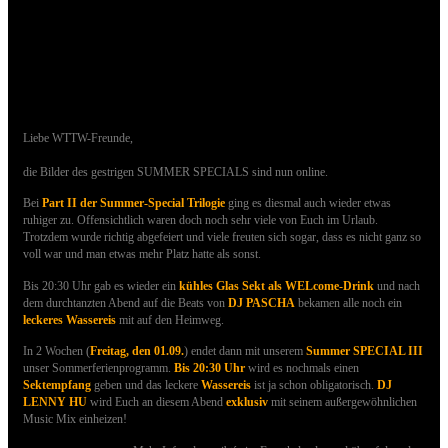
19.08.2017 - Bilder des SUMMER SPECIALS
II sind online
Liebe WTTW-Freunde,
die Bilder des gestrigen SUMMER SPECIALS sind nun online.
Bei
Part II der Summer-Special
Trilogie
ging es diesmal auch wieder etwas
ruhiger zu.
Offensichtlich waren doch noch sehr viele von Euch im Urlaub.
Trotzdem wurde richtig abgefeiert und viele freuten sich sogar, dass es nicht ganz so
voll war und man etwas mehr Platz hatte als sonst.
Bis 20:30 Uhr gab es wieder ein
kühles Glas Sekt als WELcome-Drink
und nach
dem durchtanzten Abend auf die Beats von
DJ PASCHA
bekamen alle noch ein
leckeres Wassereis
mit auf den Heimweg.
In 2 Wochen (
Freitag, den 01.09.
) endet dann mit unserem
Summer SPECIAL III
unser Sommerferienprogramm.
Bis 20:30 Uhr
wird es nochmals einen
Sektempfang
geben und das leckere
Wassereis
ist ja schon obligatorisch.
DJ
LENNY HU
wird Euch an diesem Abend
exklusiv
mit seinem außergewöhnlichen
Music Mix einheizen!