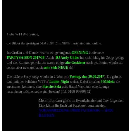
16.09.2017 - Bilder der SEASON OPENING
sind online
Liebe WTTW-Freunde,
die Bilder der gestrigen SEASON OPENING Party sind nun online.
Im Großen und Ganzen war es ein gelungenes
OPENING
in die neue
PARTYSAISON 2017/18
!
Auch
DJ Andy Chiles
hat sich richtig ins Zeugs gelegt
und das Rumors gerockt. Es waren einige
alte Gesichter
nach den Ferien wieder zu
sehen, aber es waren auch
sehr viele
NEUE
da!
Die nächste Party steigt wieder in 2 Wochen (
Freitag, den 29.09.2017
). Da geht es
dann mit der beliebten WTTW
Ladies-Night
weiter. Dabei erhalten
4 Mädels
, die
zusammen kommen, eine
Flasche Sekt
aufs Haus! Wer noch eine Lounge
reservieren möchte, sollte sich beeilen! (Tel. 0160-90809842)
Mehr Infos dazu gibt´s im Eventkalender und über folgenden
Link könnt Ihr Euch auf Facebook voranmelden.
VORANMELDUNG ÜBER FACEBOOK -> HIER
KLICKEN