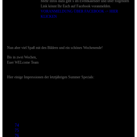
Mehr Infos dazu gibt´s im Eventkalender und über folgenden
Link könnt Ihr Euch auf Facebook voranmelden.
VORANMELDUNG ÜBER FACEBOOK -> HIER
KLICKEN
Nun aber viel Spaß mit den Bildern und ein schönes Wochenende!
Bis in zwei Wochen,
Euer WELcome Team
Hier einige Impressionen der letztjährigen Summer Specials:
74
75
76