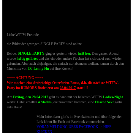
08.04.2017 - Bilder der SINGLE PARTY sind
online
Liebe WTTW-Freunde,
die Bilder der gestrigen SINGLE PARTY sind online.
Bei
der
SINGLE PARTY
ging es gestern wieder
heiß her.
Den ganzen Abend
wurde
heftig geflirtet
und das ein oder andere Pärchen hat sich dabei auch wieder
gefunden. Aber auch diejenigen, die einfach nur abtanzen wollten, kamen durch den
Musicmix von
DJ Lenny Hu
auf ihre Kosten!
++++ ACHTUNG ++++
Wir machen eine dreiwöchige Osterferien-Pause, d.h. die nächste WTTW-
Party im RUMORS findet erst am
28.04.2017
statt !!!
Am
Freitag, den 28.04.2017
geht es dann mit der beliebten WTTW
Ladies-Night
weiter. Dabei erhalten
4 Mädels
, die zusammen kommen, eine
Flasche Sekt
gartis
aufs Haus!
Mehr Infos dazu gibt´s im Eventkalender und über folgenden
Link könnt Ihr Euch auf Facebook voranmelden.
VORANMELDUNG ÜBER FACEBOOK -> HIER
KLICKEN