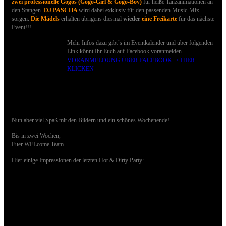
zwei professionelle Gogos
(Gogo-Girl & Gogo-Boy)
für heiße Tanzanimationen an
den Stangen.
DJ PASCHA
wird dabei exklusiv für den passenden Music-Mix
sorgen.
Die Mädels
erhalten übrigens diesmal
wieder
eine Freikarte
für das nächste
Event!!!
Mehr Infos dazu gibt´s im Eventkalender und über folgenden
Link könnt Ihr Euch auf Facebook voranmelden.
VORANMELDUNG ÜBER FACEBOOK -> HIER
KLICKEN
Nun aber viel Spaß mit den Bildern und ein schönes Wochenende!
Bis in zwei Wochen,
Euer WELcome Team
Hier einige Impressionen der letzten Hot & Dirty Party: