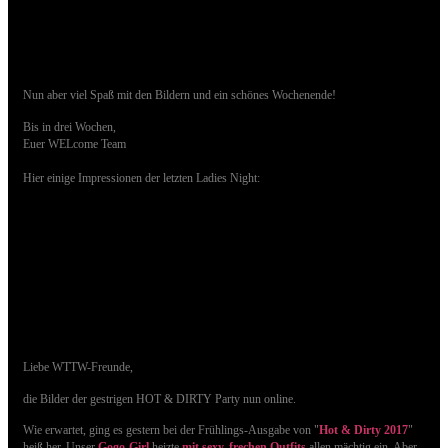
Nun aber viel Spaß mit den Bildern und ein schönes Wochenende!
Bis in drei Wochen,
Euer WELcome Team
Hier einige Impressionen der letzten Ladies Night:
25.03.2017 - Bilder der HOT & DIRTY Party
sind online
Liebe WTTW-Freunde,
die Bilder der gestrigen HOT & DIRTY Party nun online.
Wie erwartet, ging es gestern bei der Frühlings-Ausgabe von "
Hot & Dirty 2017
"
heiß her. Unser
Gogo-Girl
heizte
mit sexy, frechen Outfits
allen mächtig ein
. Aber