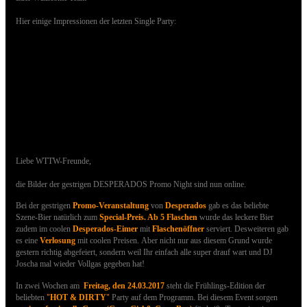
Hier einige Impressionen der letzten Single Party:
11.03.2017 - Bilder der DESPERADOS Promo
Night sind online
Liebe WTTW-Freunde,
die Bilder der gestrigen DESPERADOS Promo Night
sind nun online.
Bei der gestrigen
Promo-Veranstaltung
von
Desperados
gab es das beliebte
Szene-Bier natürlich zum
Special-Preis.
Ab 5 Flaschen
wurde das leckere Bier
zudem im coolen
Desperados
-Eimer
mit
Flaschenöffner
serviert.
Desweiteren gab
es eine
Verlosung
mit coolen Preisen.
Aber nicht nur aus diesem Grund wurde
gestern richtig abgefeiert, sondern weil Ihr einfach alle super drauf wart und DJ
Joscha
mal wieder Vollgas gegeben hat!
In zwei Wochen am
Freitag, den 24.03.2017
steht die Frühlings-Edition der
beliebten
"
HOT & DIRTY
"
Party auf dem Programm. Bei diesem Event sorgen