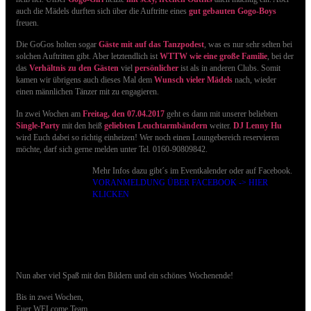
auch die Mädels durften sich über die Auftritte eines
gut gebauten Gogo-Boys
freuen.
Die GoGos holten sogar
Gäste mit auf das Tanzpodest
, was es nur sehr selten bei
solchen Auftritten gibt. Aber letztendlich ist
WTTW wie eine große Familie
, bei der
das
Verhältnis zu den Gästen
viel
persönlicher
ist als in anderen Clubs.
Somit
kamen wir übrigens auch dieses Mal dem
Wunsch vieler Mädels
nach, wieder
einen männlichen Tänzer mit zu engagieren.
In zwei Wochen am
Freitag, den 07.04.2017
g
eht es dann mit
unserer beliebten
Single-Party
mit den heiß
geliebten Leuchtarmbändern
weiter.
DJ Lenny Hu
wird Euch dabei so richtig einheizen! Wer noch einen Loungebereich reservieren
möchte, darf sich gerne melden unter Tel. 0160-90809842.
Mehr Infos dazu gibt´s im Eventkalender oder auf Facebook.
VORANMELDUNG ÜBER FACEBOOK -> HIER
KLICKEN
Nun aber viel Spaß mit den Bildern und ein schönes Wochenende!
Bis in zwei Wochen,
Euer WELcome Team