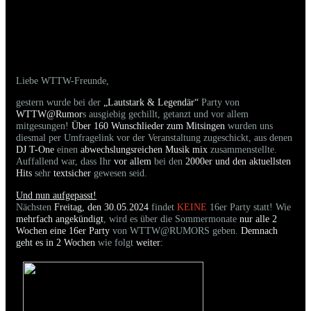
24.05.2025 - Bilder der gestrigen Party sind
online
Liebe WTTW-Freunde,
gestern wurde bei der
„Lautstark & Legendär“
Party von
WTTW@Rumor
s ausgiebig gechillt, getanzt und vor allem
mitgesungen!
Über 160 Wunschlieder zum Mitsingen
wurden uns
diesmal per Umfragelink vor der Veranstaltung zugeschickt, aus denen
DJ T-One
einen
abwechslungsreichen Musik mix
zusammenstellte.
Auffallend war, dass Ihr
vor allem
bei den
2000er und den aktuellsten
Hits
sehr
textsicher
gewesen seid.
Und nun aufgepasst!
Nächsten
Freitag, den 30.05.2024
findet
KEINE
16er Party statt! Wie
mehrfach angekündigt
, wird es über die Sommermonate
nur alle 2
Wochen eine 16er Party
von WTTW@RUMORS geben.
Demnach
geht es in 2 Wochen
wie folgt
weiter
: