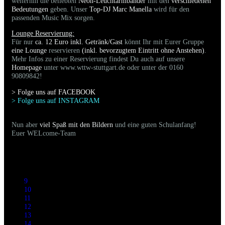
weiterhin die beliebten
Neon-Leuchtarmbänder
mit den
verschiedenen
Bedeutungen
geben. Unser
Top-DJ Marc Manella
wird für den
passenden Music Mix sorgen.
Lounge Reservierung:
Für nur
ca. 12 Euro inkl. Getränk/Gast
könnt Ihr mit Eurer Gruppe
eine Lounge
reservieren
(inkl. bevorzugtem Eintritt ohne Anstehen)
.
Mehr Infos zu einer Reservierung findest Du auch auf unsere
Homepage
unter www.wttw-stuttgart.de oder unter der 0160
90809842!
> Folge uns auf FACEBOO
K
> Folge uns auf INSTAGRAM
Nun aber
viel Spaß mit den Bildern
und eine guten Schulanfang!
Euer WELcome-Team
9
10
11
12
13
14