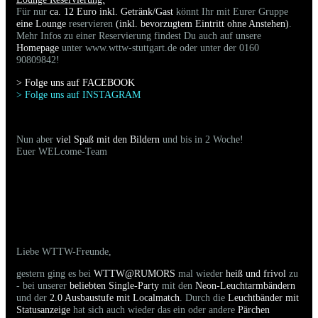
Für nur
ca. 12 Euro inkl. Getränk/Gast
könnt Ihr mit Eurer Gruppe
eine Lounge
reservieren
(inkl. bevorzugtem Eintritt ohne Anstehen)
.
Mehr Infos zu einer Reservierung findest Du auch auf unsere
Homepage
unter www.wttw-stuttgart.de oder unter der 0160
90809842!
> Folge uns auf FACEBOO
K
> Folge uns auf INSTAGRAM
Nun aber
viel Spaß mit den Bildern
und bis in 2 Woche!
Euer WELcome-Team
17.05.2025 - Bilder der gestrigen Party sind
online
Liebe WTTW-Freunde,
gestern ging es bei
WTTW@RUMORS
mal wieder
heiß und frivol
zu
- bei unserer
beliebten Single-Party
mit den
Neon-Leuchtarmbändern
und der
2.0 Ausbaustufe mit Localmatch
. Durch die
Leuchtbänder mit
Statusanzeige
hat sich auch wieder das ein oder andere
Pärchen