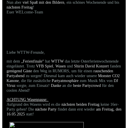
Nun aber
viel Spaß mit den Bildern
, ein schönes Wochenende und bis
nächsten Freitag
!
Euer WELcome-Team
26.04.2025 - Bilder der gestringen Party sind
online
Liebe WTTW-Freunde,
mit dem
„Ferienfinale“
hat
WTTW
das letzte Osterferienwochenende
eingeläutet. Trotz
VFB Spiel
,
Wasen
und
Shirin David Konzert
fanden
genügend Gäste
den Weg in RUMORS, um für einen
rauschenden
Partyabend
zu sorgen! Diesmal kam auch wieder unsere
Monster CO2
Kanone
, die für zusätzliche
Partyatmosphäre
zum Musik Mix von
DJ
Viruz
sorgte, zum Einsatz!
Danke
an die
beste Partycrowd
für den
coolen Abend!
ACHTUNG Wasenpause:
Aufgrund des Wasens wird es die
nächsten beiden Freitag
keine 16er-
Party geben! Die
nächste Party
findet dann erst wieder
am Freitag, den
16.05.2025
statt!