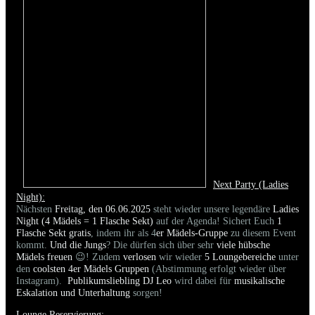
Next Party (Ladies
Night):
Nächsten
Freitag, den 06.06.2025
steht wieder unsere legendäre
Ladies
Night (4 Mädels = 1 Flasche Sekt)
auf der Agenda! Sichert Euch
1
Flasche Sekt gratis
, indem ihr als 4
er Mädels-Gruppe
zu diesem Event
kommt.
Und die Jungs
? Die dürfen sich über sehr
viele hübsche
Mädels freuen
😉! Zudem
verlosen
wir wieder
5 Loungebereiche
unter
den
coolsten 4er Mädels Gruppen
(Abstimmung erfolgt wieder über
Instagram).
Publikumsliebling DJ Leo
wird dabei für
musikalische
Eskalation und Unterhaltung
sorgen!
Lounge Reservierung: