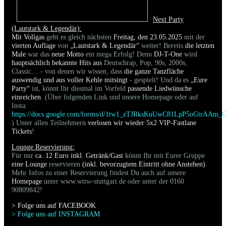
Next Party
(Lautstark & Legendär):
Mit Vollgas
geht es gleich nächsten
Freitag, den 23.05.2025
mit der
vierten Auflage
von
„Lautstark & Legendär“
weiter! Bereits
die letzten
Male
war das
neue Motto
ein mega Erfolg! Denn
DJ-T-One
wird
hauptsächlich bekannte Hits aus
Deutschrap, Pop, 90s, 2000s,
Classic… - von denen wir wissen, dass
die ganze Tanzfläche
auswendig und aus voller Kehle mitsingt
- gespielt! Und da es
„Eure
Party“
ist, könnt Ihr diesmal im Vorfeld
passende Liedwünsche
einreichen
. (Über folgenden Link und unsere Homepage oder auf
Insta:
https://docs.google.com/forms/d/1tw1_zTJRksKuUwC81LpP5oGtrAAm_
) Unter allen Teilnehmern
verlosen wir wieder 5x2 VIP-Fastlane
Tickets
!
Lounge Reservierung:
Für nur
ca. 12 Euro inkl. Getränk/Gast
könnt Ihr mit Eurer Gruppe
eine Lounge
reservieren
(inkl. bevorzugtem Eintritt ohne Anstehen)
.
Mehr Infos zu einer Reservierung findest Du auch auf unsere
Homepage
unter www.wttw-stuttgart.de oder unter der 0160
90809842!
> Folge uns auf FACEBOO
K
> Folge uns auf INSTAGRAM