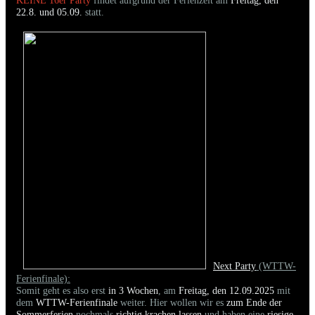
KEINE 16er Party
findet aufgrund der Ferienzeit am
Freitag, den
22.8. und 05.09.
statt.
Next Party
(WTTW-
Ferienfinale):
Somit geht es also erst
in 3 Wochen
, am
Freitag, den 12.09.2025
mit
dem
WTTW-Ferienfinale
weiter. Hier wollen wir es
zum Ende der
Sommerferien
nochmals
richtig krachen lassen
und haben eine
riesige