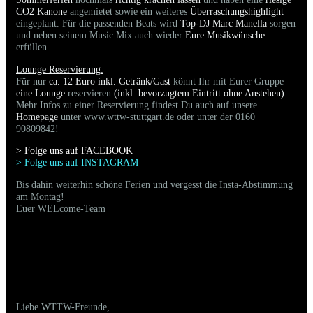
CO2 Kanone
angemietet sowie ein weiteres
Überraschungshighlight
eingeplant. Für die passenden Beats wird
Top-DJ Marc Manella
sorgen
und neben seinem Music Mix auch wieder
Eure Musikwünsche
erfüllen.
Lounge Reservierung:
Für nur
ca. 12 Euro inkl. Getränk/Gast
könnt Ihr mit Eurer Gruppe
eine Lounge
reservieren
(inkl. bevorzugtem Eintritt ohne Anstehen)
.
Mehr Infos zu einer Reservierung findest Du auch auf unsere
Homepage
unter www.wttw-stuttgart.de oder unter der 0160
90809842!
> Folge uns auf FACEBOO
K
> Folge uns auf INSTAGRAM
Bis dahin weiterhin schöne Ferien und vergesst die Insta-Abstimmung
am Montag!
Euer WELcome-Team
02.08.2025 - Bilder der gestrigen Party sind
online
Liebe WTTW-Freunde,