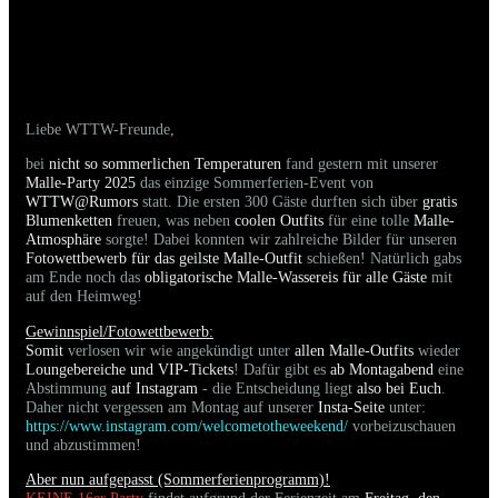
23.08.2025 - Bilder der gestrigen Party sind
online
Liebe WTTW-Freunde,
bei
nicht so sommerlichen Temperaturen
fand gestern mit unserer
Malle-Party 2025
das einzige Sommerferien-Event von
WTTW@Rumors
statt. Die ersten 300 Gäste durften sich über
gratis
Blumenketten
freuen, was neben
coolen Outfits
für eine tolle
Malle-
Atmosphäre
sorgte! Dabei konnten wir zahlreiche Bilder für unseren
Fotowettbewerb für das geilste Malle-Outfit
schießen! Natürlich gabs
am Ende noch das
obligatorische Malle-Wassereis für alle Gäste
mit
auf den Heimweg!
Gewinnspiel/Fotowettbewerb:
Somit
verlosen wir wie angekündigt unter
allen Malle-Outfits
wieder
Loungebereiche und VIP-Tickets
! Dafür gibt es
ab Montagabend
eine
Abstimmung
auf Instagram
- die Entscheidung liegt
also bei Euch
.
Daher nicht vergessen am Montag auf unserer
Insta-Seite
unter:
https://www.instagram.com/welcometotheweekend/
vorbeizuschauen
und abzustimmen!
Aber nun aufgepasst (Sommerferienprogramm)!