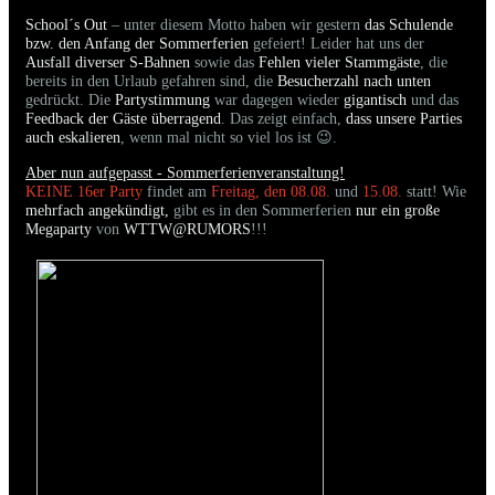
School´s Out
– unter diesem Motto haben wir gestern
das Schulende
bzw. den Anfang der Sommerferien
gefeiert! Leider hat uns der
Ausfall diverser S-Bahnen
sowie das
Fehlen vieler Stammgäste
, die
bereits in den Urlaub gefahren sind, die
Besucherzahl nach unten
gedrückt. Die
Partystimmung
war dagegen wieder
gigantisch
und das
Feedback der Gäste überragend
. Das zeigt einfach,
dass unsere Parties
auch eskalieren
, wenn mal nicht so viel los ist 😉.
Aber nun aufgepasst - Sommerferienveranstaltung!
KEINE 16er Party
findet am
Freitag, den 08.08.
und
15.08.
statt! Wie
mehrfach angekündigt,
gibt es in den Sommerferien
nur ein große
Megaparty
von
WTTW@RUMORS
!!!