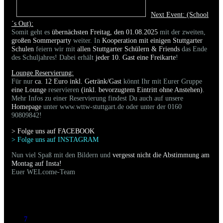
Next Event: (School
´s Out):
Somit geht es
übernächsten Freitag, den 01.08.2025
mit der zweiten,
großen Sommerparty
weiter. In
Kooperation mit einigen Stuttgarter
Schulen
feiern wir mit
allen Stuttgarter Schülern & Friends
das Ende
des Schuljahres! Dabei erhält
jeder 10. Gast eine Freikarte
!
Lounge Reservierung:
Für nur
ca. 12 Euro inkl. Getränk/Gast
könnt Ihr mit Eurer Gruppe
eine Lounge
reservieren
(inkl. bevorzugtem Eintritt ohne Anstehen)
.
Mehr Infos zu einer Reservierung findest Du auch auf unsere
Homepage
unter www.wttw-stuttgart.de oder unter der 0160
90809842!
> Folge uns auf FACEBOO
K
> Folge uns auf INSTAGRAM
Nun viel Spaß mit den Bildern und
vergesst nicht die Abstimmung am
Montag auf Insta!
Euer WELcome-Team
7