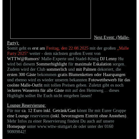
Next Event: (Malle-
Party):
Somit geht es
erst am
Freitag, den 22.08.2025
mit der großen
„Malle
Party 2025“
weiter - dem nächsten großen Event von
WTTW@Rumors
! Malle-Experte und Stadel-König
DJ Lenny
Hu
wird bei diesem
Sommerhighlight
für
maximale Eskalation
sorgen.
Zudem wird der Club
sommerlich
und
mit Palmen
dekoriert, die
ersten 300 Gäste
bekommen
gratis Blumenketten oder Haarspangen
und ebenso wird es wieder unseren bekannten
Fotowettbewerb für das
coolste Malle-Outfit
mit tollen Preisen geben. Zuletzt gibt es noch
l
eckeres Wassereis für alle Gäste
mit auf den Heimweg… dieses
Highlight solltet Ihr Euch nicht entgehen lassen!
Lounge Reservierung:
Für nur
ca. 12 Euro inkl. Getränk/Gast
könnt Ihr mit Eurer Gruppe
eine Lounge
reservieren
(inkl. bevorzugtem Eintritt ohne Anstehen)
.
Mehr Infos zu einer Reservierung findest Du auch auf unsere
Homepage
unter www.wttw-stuttgart.de oder unter der 0160
90809842!