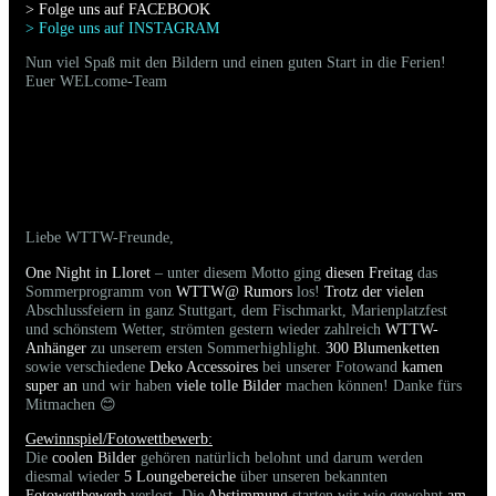
> Folge uns auf FACEBOO
K
> Folge uns auf INSTAGRAM
Nun viel Spaß mit den Bildern und einen guten Start in die Ferien!
Euer WELcome-Team
19.07.2025 - Bilder der gestrigen Party sind
online
Liebe WTTW-Freunde,
One Night in Lloret
– unter diesem Motto ging
diesen Freitag
das
Sommerprogramm von
WTTW@ Rumors
los!
Trotz der vielen
Abschlussfeiern in ganz Stuttgart, dem Fischmarkt, Marienplatzfest
und schönstem Wetter, strömten gestern wieder zahlreich
WTTW-
Anhänger
zu unserem ersten Sommerhighlight.
300 Blumenketten
sowie verschiedene
Deko Accessoires
bei unserer Fotowand
kamen
super
an
und wir haben
viele tolle Bilder
machen können! Danke fürs
Mitmachen 😊
Gewinnspiel/Fotowettbewerb:
Die
coolen Bilder
gehören natürlich belohnt und darum werden
diesmal wieder
5 Loungebereiche
über unseren bekannten
Fotowettbewerb
verlost. Die
Abstimmung
starten wir wie gewohnt
am