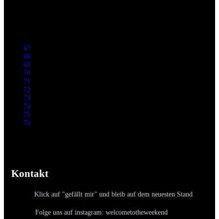
67
68
69
70
71
72
73
74
75
76
Kontakt
Klick auf "gefällt mir" und bleib auf dem neuesten Stand
Folge uns auf instagram: welcometotheweekend