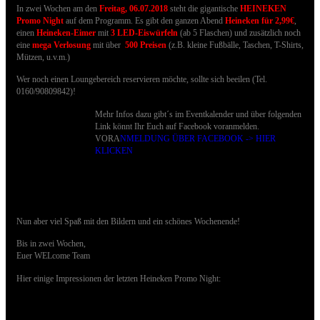
In zwei Wochen am den
Freitag, 06.07.2018
steht die gigantische
HEINEKEN
Promo Night
auf dem Programm. Es gibt den ganzen Abend
Heineken für 2,99€
,
einen
Heineken-Eimer
mit
3 LED-Eiswürfeln
(ab 5 Flaschen) und zusätzlich noch
eine
mega Verlosung
mit über
500 Preisen
(z.B. kleine Fußbälle, Taschen, T-Shirts,
Mützen, u.v.m.)
Wer noch einen Loungebereich reservieren möchte, sollte sich beeilen (Tel.
0160/90809842)!
Mehr Infos dazu gibt´s im Eventkalender und über folgenden
Link könnt Ihr Euch auf Facebook voranmelden.
VORA
NMELDUNG ÜBER FACEBOOK -> HIER
KLICKEN
Nun aber viel Spaß mit den Bildern und ein schönes Wochenende!
Bis in zwei Wochen,
Euer WELcome Team
Hier einige Impressionen der letzten Heineken Promo Night: