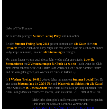
21.07.2018 - Bilder der SUMMER FEELING
Party sind online
Liebe WTTW-Freunde,
die Bilder der gestrigen
Summer Feeling Party
sind nun online .
Bei der
Summer Feeling Party 2018
gestern konnten sich
alle Gäste
über
eine
Freikarte
freuen.
Auch d
iese Party zeigte uns mal wieder, dass ein Club nicht immer
vollgestopft sein muss, um eine
tolle Stimmung
zu erlangen.
Von daher haben wir uns auch dieses Jahr wieder dafür entschieden
über die
Sommerferien
mit
2 Veranstaltungen für Euch da zu sein
- auch wenn der Club
nicht immer randvoll sein wird. Letztes Jahr waren es auch 3 coole Sommer-Parties
und die wenigsten gehen ja 6 Wochen am Stück in Urlaub ;-)
In
3 Wochen (Freitag, 10.08.)
geht es daher mit unserem
Summer Special I
los. Es
gibt einen
Sektempfang bis 20:30 Uhr
und
Wassereis am Schluss für alle Gäste
!
Dabei wird Euch
DJ Joscha Albert
mit seinem Music Mix gewaltig einheizen. Wer
einen Lounge-Bereich reservieren möchte, kann dies unter Tel. 0160/90809842 tun.
Mehr Infos dazu gibt´s im Eventkalender und über folgenden
Link könnt Ihr Euch auf Facebook voranmelden.
VORANMELDUNG ÜBER FACEBOOK -> HIER