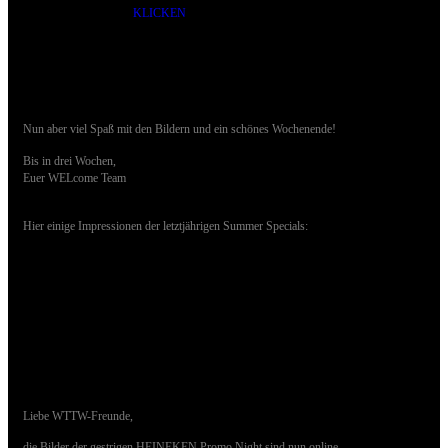
KLICKEN
Nun aber viel Spaß mit den Bildern und ein schönes Wochenende!
Bis in drei Wochen,
Euer WELcome Team
Hier einige Impressionen der letztjährigen Summer Specials:
0.07.2018 - Bilder der HEINEKEN NIGHT
sind online
Liebe WTTW-Freunde,
die Bilder der gestrigen HEINEKEN Promo Night sind nun online.