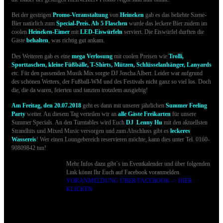
Bei der gestrigen
Promo-Veranstaltung
von
Heineken
gab es das beliebte Szene-
Bier natürlich zum
Special-Preis.
Ab 5 Flaschen
wurde das leckere Bier zudem im
coolen
H
eineken-Eimer
mit
LED-Eiswürfeln
serviert. Die Eiswürfel durften die
Gäste
behalten
,
was richtig gut ankam.
Des Weiteren gab es eine
mega Verlosung
mit coolen Preisen wie
Trolli,
Sporttaschen, kleine Füßbälle, T-Shirts, Mützen, Schlüsselanhänger, Lanyards
etc. Für den passenden Musik Mix sorgte DJ Joscha Albert. Leider war aufgrund
des schönen Wetters, der Fußball-WM und des Festivals nicht ganz so viel los. Doch
die, die da waren, feierten und tanzten trotzdem ausgiebig!
Am Freitag, den 20.07.2018
geht es dann mit unserer jährlichen
Summer Feeling
Party
weiter. An diesem Tag verteilen wir an
alle Gäste Freikarten
für unsere
Summer Specials. An den Turntables wird Euch
DJ
Lenny Hu
mit den aktuellsten
Strandhits und Mixed Music versorgen und zum Abschluss gibt es
leckeres
Wassereis
! Wer einen Loungebereich reservieren möchte, kann dies unter Tel. 0160-
90809842 tun!
Mehr Infos dazu gibt´s im Eventkalender und über folgenden
Link könnt Ihr Euch auf Facebook voranmelden.
VORANMELDUNG ÜBER FACEBOOK -> HIER
KLICKEN