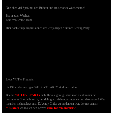
Nun aber viel Spaß mit den Bildern und ein schönes Wochenende!
Bis in zwei Wochen,
Euer WELcome Team
Hier noch einige Impressionen der letztjährigen Summer Feeling Party:
23.06.2018 - Bilder der WE LOVE PARTY
sind online
Liebe WTTW-Freunde,
die Bilder der gestrigen WE LOVE PARTY sind nun online.
Bei der
WE LOVE PARTY
habt Ihr alle gezeigt, dass man nicht immer ein
besonderes Special braucht, um richtig abzufeiern, abzugehen und abzutanzen!
Was
natürlich nicht zuletzt auch DJ Andy Chiles zu verdanken war, der mit seinem
Musikmix
wohl auch den Letzten
zum Tanzen animierte
.