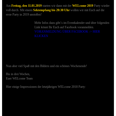
Am
Freitag, den 11.01.2019
starten wir dann mit der
WELcome 2019
Party wieder
voll durch. Mit einem
Sektempfang bis 20:30 Uhr
wollen wir mit Euch auf die
erste Party in 2019 anstoßen!
Mehr Infos dazu gibt´s im Eventkalender und über folgenden
Link könnt Ihr Euch auf Facebook voranmelden.
VORANMELDUNG ÜBER FACEBOOK -> HIER
KLICKEN
Nun aber viel Spaß mit den Bildern und ein schönes Wochenende!
Bis in drei Wochen,
Euer WELcome Team
Hier einige Impressionen der letztjährigen WELcome 2018 Party: