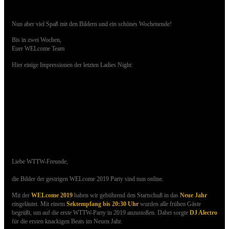
Nun aber viel Spaß mit den Bildern und ein schönes Wochenende!
Bis in zwei Wochen,
Euer WELcome Team
Hier einige Impressionen der letzten Ladies Night:
12.01.2019 - Bilder der WELCOME 2019
Party sind online
Liebe WTTW-Freunde,
die Bilder der gestrigen WELcome 2019 Party sind nun online.
Mit der
WELcome 2019
haben wir gebührend den Startschuß in das
Neue Jahr
eingeläutet. Mit einem
Sektempfang bis 20:30 Uhr
wurden alle frühen Gäste
begrüßt, um auf die erste WTTW-Party in 2019 anzustoßen.
Dabei sorgte
DJ Alectro
für die ersten knackigen Beats im Neuen Jahr.