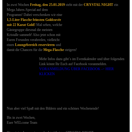
In zwei Wochen
Freitag, den 25.01.2019
steht mit der
CRYSTAL NIGHT
ein
Mega Jahres-Special
auf dem
Programm! Dabei verschenken wir eine
1,5-Liter Flasche feinsten Goldcuvée
mit 22 Karat Gold!
Mal sehen, welche
Gästegruppe diesmal die meisten
Kristalle sammelt! Also jetzt schon mit
Euren Freunden verabreden, vielleicht
einen
Loungebereich reservieren
und
damit die Chancen für die
Mega-Flasche
steigern!
Mehr Infos dazu gibt´s im Eventkalender und über folgenden
Link könnt Ihr Euch auf Facebook voranmelden.
VORANMELDUNG ÜBER FACEBOOK -> HIER
KLICKEN
Nun aber viel Spaß mit den Bildern und ein schönes Wochenende!
Bis in zwei Wochen,
Euer WELcome Team