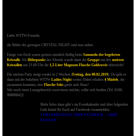
26.01.2019 - Bilder der CRYSTAL NIGHT sind
online
Liebe WTTW-Freunde,
die Bilder der gestrigen CRYSTAL NIGHT sind nun online.
Einige von Euch waren gestern ziemlich fleißig beim
Sammeln der begehrten
Kristalle
.
Als
Höhepunkt
des Abends wurde dann der
Gruppe
mit den
meisten
Kristallen
um 23.00 Uhr die
1,5-Liter Magnum Flasche Goldcuvée
überreicht!
Die nächste Party steigt wieder in 2 Wochen (
Freitag, den 08.02.2019
). Da geht es
dann mit der beliebten WTTW
Ladies-Night
weiter. Dabei erhalten
4 Mädels
, die
zusammen kommen, eine
Flasche Sekt
gartis aufs Haus!
Wer noch einen Loungebereich reservieren möchte, sollte sich beeilen (Tel. 0160-
90809842)!
Mehr Infos dazu gibt´s im Eventkalender und über folgenden
Link könnt Ihr Euch auf Facebook voranmelden.
VORANMELDUNG ÜBER FACEBOOK -> HIER
KLICKEN