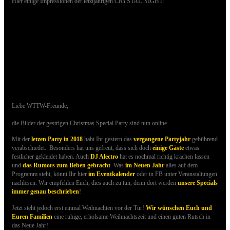
Hier einige Impressionen der letztjährigen CRYSTAL NIGHT:
22.12.2018 - Bilder des CHRISTMAS
SPECIALS sind online
Liebe WTTW-Freunde,
die Bilder der gestrigen Christmas Special Party sind nun online.
Mit der
letzen Party in 2018
habt Ihr gestern das
vergangene Partyjahr
gebührend
verabschiedet. Besonders hat uns gefreut, dass sich doch
einige
Gäste
etwas
festlicher gekleidet haben. Auch
DJ Alectro
hat es nochmal richtig krachen lassen
und
das Rumors zum Beben gebracht
. Was
im Neuen Jahr
alles
auf dem
Programm steht, könnt Ihr hier
im Eventkalender
oder in FB unter Veranstaltungen
nachlesen. Wir empfehlen Euch, dies auch zu tun, denn dort werden
unsere Specials
immer genau beschrieben
!
Jetzt steht jedoch erst einmal Weihnachten vor der Tür!
Wir wünschen Euch und
Euren Familien
eine ruhige, erholsame Weihnachtszeit und einen guten Rutsch in
das Neue Jahr!