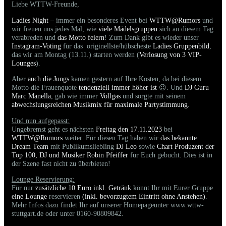
Liebe WTTW-Freunde,
Ladies Night
– immer ein besonderes Event bei
WTTW@Rumors
und
wir freuen uns jedes Mal, wie
viele Mädelsgruppen
sich an diesem Tag
verabreden und
das Motto feiern
! Zum Dank gibt es wieder unser
Instagram-Voting
für das originellste/hübscheste
Ladies Gruppenbild
,
das wir am Montag (13.11.) starten werden (
Verlosung von 3 VIP-
Lounges
).
Aber
auch die Jungs
kamen gestern auf Ihre Kosten, da bei diesem
Motto die Frauenquote
tendenziell immer höher ist
😉. Und
DJ Guru
Marc Manella
, gab wie immer
Vollgas
und sorgte mit seinem
abwechslungsreichen Musikmix für maximale Partystimmung
.
Und nun aufgepasst:
Ungebremst geht es nächsten
Freitag den 17.11.2023
bei
WTTW@Rumors
weiter. Für diesen Tag haben wir
das bekannte
Dream Team
mit Publikumsliebling
DJ Leo
sowie
Chart Produzent der
Top 100, DJ und Musiker Robin Pfeiffer
für Euch gebucht. Dies ist in
der Szene fast nicht zu überbieten!
Lounge Reservierung:
Für nur
zusätzliche 10 Euro inkl. Getränk
könnt Ihr mit Eurer Gruppe
eine Lounge
reservieren
(inkl. bevorzugtem Eintritt ohne Anstehen)
.
Mehr Infos dazu findet Ihr auf unserer Homepageunter www.wttw-
stuttgart.de oder unter 0160-90809842.