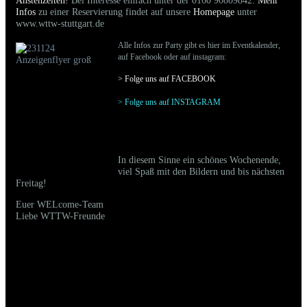
Anstehzeiten!
Bei Interesse einfach unter der 0160 90809842.
Mehr
Infos
zu einer Reservierung findet auf unsere
Homepage
unter
www.wttw-stuttgart.de
Alle Infos zur Party gibt es hier im Eventkalender,
auf Facebook oder auf instagram:
> Folge uns auf FACEBOO
K
> Folge uns auf INSTAGRAM
In diesem Sinne ein schönes Wochenende,
viel Spaß mit den Bildern und bis nächsten
Freitag!
Euer WELcome-Team
Liebe WTTW-Freunde
11.11.2023 - Bilder der gestrigen Party sind
online