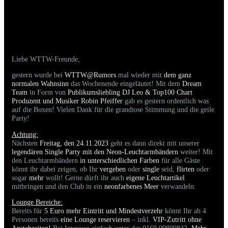
18.11.2023 - Bilder der gestrigen Party sind
online
Liebe WTTW-Freunde,
gestern wurde bei
WTTW@Rumors
mal wieder mit
dem ganz
normalen Wahnsinn
das Wochenende eingeläutet! Mit dem
Dream
Team
in Form von
Publikumsliebling DJ Leo & Top100 Chart
Produzent und Musiker Robin Pfeiffer
gab es gestern ordentlich was
auf die Boxen! Vielen Dank für die grandiose Stimmung und die geile
Party!
Achtung:
Nächsten
Freitag, den 24.11.2023
geht es dann direkt mit unserer
legendären Single Party mit den Neon-Leuchtarmbändern
weiter! Mit
den Leuchtarmbändern
in unterschiedlichen Farben
für alle Gäste
könnt ihr dabei zeigen, ob Ihr
vergeben
oder
single
seid,
flirten
oder
sogar
mehr
wollt! Gerne dürft ihr auch
eigene Leuchtartikel
mitbringen und den Club in ein
neonfarbenes Meer
verwandeln.
Lounge Bereiche:
Bereits für
5 Euro mehr Eintritt und Mindestverzehr
könnt Ihr ab 4
Personen bereits
eine Lounge reservieren
– inkl.
VIP-Zutritt ohne