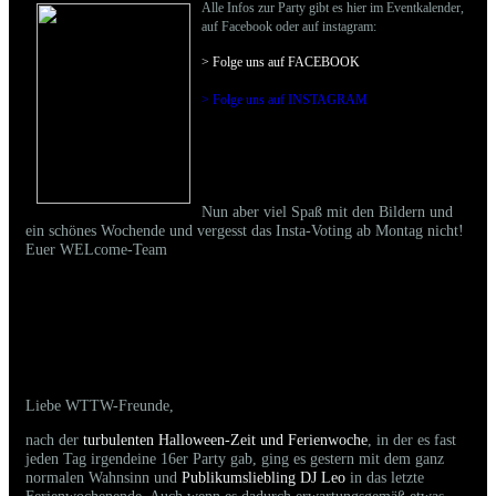
Alle Infos zur Party gibt es hier im Eventkalender,
auf Facebook oder auf instagram:
> Folge uns auf FACEBOO
K
> Folge uns auf INSTAGRAM
Nun aber viel Spaß mit den Bildern und
ein schönes Wochende und vergesst das Insta-Voting ab Montag nicht!
Euer WELcome-Team
04.11.2023 - Bilder der gestrigen Party sind
online
Liebe WTTW-Freunde,
nach der
turbulenten Halloween-Zeit und Ferienwoche
, in der es fast
jeden Tag irgendeine 16er Party gab, ging es gestern mit dem ganz
normalen Wahnsinn und
Publikumsliebling DJ Leo
in das letzte