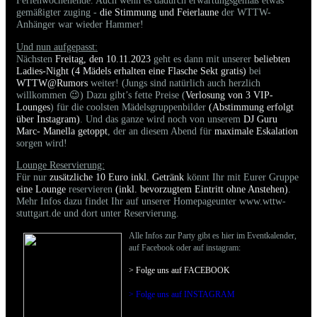
Ferienwochenende. Auch wenn es dadurch erwartungsgemäß etwas
gemäßigter zuging -
die Stimmung und Feierlaune
der WTTW-
Anhänger war wieder Hammer!
Und nun aufgepasst:
Nächsten
Freitag, den 10.11.2023
geht es dann mit unserer
beliebten
Ladies-Night (4 Mädels erhalten eine Flasche Sekt gratis)
bei
WTTW@Rumors
weiter! (Jungs sind natürlich auch herzlich
willkommen 😉) Dazu gibt’s fette Preise (
Verlosung von 3 VIP-
Lounges
) für die coolsten Mädelsgruppenbilder
(Abstimmung erfolgt
über Instagram)
. Und das ganze wird noch von unserem
DJ Guru
Marc- Manella getoppt
, der an diesem Abend für
maximale Eskalation
sorgen wird!
Lounge Reservierung:
Für nur
zusätzliche 10 Euro inkl. Getränk
könnt Ihr mit Eurer Gruppe
eine Lounge
reservieren
(inkl. bevorzugtem Eintritt ohne Anstehen)
.
Mehr Infos dazu findet Ihr auf unserer Homepageunter www.wttw-
stuttgart.de und dort unter Reservierung.
Alle Infos zur Party gibt es hier im Eventkalender,
auf Facebook oder auf instagram:
> Folge uns auf FACEBOO
K
> Folge uns auf INSTAGRAM