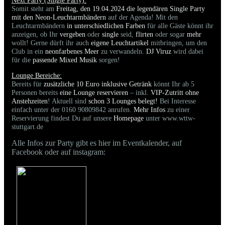
Next Party (Single Party):
Somit steht am
Freitag, den 19.04.2024 die legendären Single Party
mit den Neon-Leuchtarmbändern
auf der Agenda! Mit den
Leuchtarmbändern
in unterschiedlichen Farben
für alle Gäste könnt ihr
anzeigen, ob Ihr
vergeben
oder
single
seid,
flirten
oder sogar
mehr
wollt! Gerne dürft ihr auch
eigene Leuchtartikel
mitbringen, um den
Club in ein
neonfarbenes Meer
zu verwandeln.
DJ Viruz
wird dabei
für die
passende Mixed Musik
sorgen!
Lounge Bereiche:
Bereits für
zusätzliche 10 Euro inklusive Getränk
könnt Ihr ab 5
Personen bereits
eine Lounge reservieren
– inkl.
VIP-Zutritt ohne
Anstehzeiten
! Aktuell sind
schon 3 Lounges belegt!
Bei Interesse
einfach unter der 0160 90809842 anrufen.
Mehr Infos
zu einer
Reservierung findest Du auf unsere
Homepage
unter www.wttw-
stuttgart.de
Alle Infos zur Party gibt es hier im Eventkalender, auf
Facebook oder auf instagram: