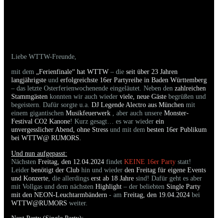
06.04.2024 - Bilder der gestrigen Party sind
online
Liebe WTTW-Freunde,
mit dem
„Ferienfinale“ hat WTTW
– die
seit über 23 Jahren
langjährigste
und
erfolgreichste 16er Partyreihe in Baden Württemberg
– das letzte Osterferienwochenende eingeläutet. Neben den
zahlreichen
Stammgästen
konnten wir auch wieder
viele, neue Gäste
begrüßen und
begeistern. Dafür sorgte u.a.
DJ Legende Alectro aus München
mit
einem gigantischen
Musikfeuerwerk
, aber auch unsere
Monster-
Festival CO2 Kanone
! Kurz gesagt… es war wieder
ein
unvergesslicher Abend, ohne Stress
und mit dem
besten 16er Publikum
bei WTTW@ RUMORS.
Und nun aufgepasst:
Nächsten
Freitag, den 12.04.2024
findet
KEINE 16er Party
statt!
Leider
benötigt der Club
hin und wieder
den Freitag für eigene Events
und Konzerte
, die allerdings
erst ab 18 Jahre
sind! Dafür geht es aber
mit Vollgas und dem nächsten
Highlight
– der beliebten
Single Party
mit den NEON-Leuchtarmbändern
- am
Freitag, den 19.04.2024
bei
WTTW@RUMORS
weiter.