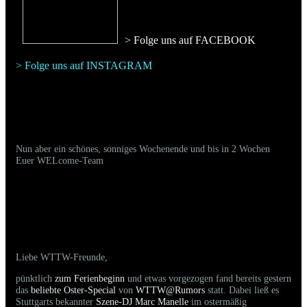
> Folge uns auf FACEBOO
K
> Folge uns auf INSTAGRAM
Nun aber ein schönes, sonniges Wochenende und bis in 2 Wochen
Euer WELcome-Team
23.03.2024 - Bilder der gestrigen Party sind
online
Liebe WTTW-Freunde,
pünktlich
zum Ferienbeginn
und etwas vorgezogen fand bereits gestern
das
beliebte Oster-Special
von
WTTW@Rumors
statt. Dabei ließ es
Stuttgarts bekannter
Szene-DJ Marc Manelle
im ostermäßig