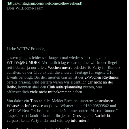
(
https://instagram.com/welcometotheweekend
)
Euer WELcome-Team
16.03.2024 - Bilder der gestrigen Party sind
online
Liebe WTTW-Freunde,
gestern ging es leider seit langem mal wieder sehr ruhig zu bei
WTTW@RUMORS
. Vermutlich lag es daran, dass wir in der Regel
seit Februar ja nur
alle 2 Wochen unsere beliebte 16 Party
im Rumors
abhalten, da der Club aktuell die anderen Freitage für eigene Ü18
Events benötigt. Bei den meisten Gästen ist der
2-Wochen Rhythmus
bereits präsent. Und gestern waren wir eigentlich
gar nicht an der
Reihe
, konnten aber den
Club außerplanmäßig
nutzen, was
offensichtlich
viele nicht mitbekommen
haben.
Von daher ein
Tipp an alle
: Meldet Euch bei unserem
kostenlosen
WhatsApp Infoservice
an (kurze WhatsApp an 0160 90809842 und
„WTTW-News“ schreiben und die Nummer unter „Marcus Rumors“
abspeichern) Damit bekommt ihr
jeden Dienstag eine Nachricht
,
verpasst keine Party mehr und seid
top informiert
!