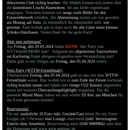
dekorierten Club richtig krachen
. Die Mädels freuten sich zudem über
die
kostenlosen Leucht-Hasenohren
, die uns leider irgendwann
ausgingen. Trotzdem konnten wir
mega coole Bilder für den
Fotowettbewerb
schießen. Die
Abstimmung
starten wir wie gewohnt
am Montag auf Insta
, da letztendlich Ihr entscheiden sollt,
wer
gewinnt.
Zum Schluß gab es dann noch
für alle Gäste einen kleinen
Schoko-Osterhasen
. Vielen Dank für die geile Party!
Aber nun aufgepasst!
Am
Freitag, den 29.03.2024
findet
KEINE
16er Party von
WTTW@RUMORS statt! Aufgrund des
allgemeinen Tanzverbotes
am Karfreitag
findet übrigens nirgendwo eine Veranstaltung statt!
Dafür geht es mit Vollgas am
Freitag, den 05.04.2024
weiter.
Next Party (WTTW-Ferienfinale):
Übernächsten
Freitag, den 05.04.2024
geht es also mit dem
WTTW-
Ferienfinale
weiter. Hier wollen wir es
zum Ende der Ferien
nochmals
richtig krachen lassen
und haben eine
riesige CO2 Kanone
angemietet
sowie ein weiteres
Überraschungshighlight
eingeplant. Für die
passende
Mixed Music
haben wir mal wieder
DJ Alec aus München
für
das Event gewinnen können!
Reservierung:
Für nur
zusätzliche 10 Euro inkl. Getränk/Gast
könnt Ihr mit Eurer
Gruppe (ab 5 Persone)
eine Lounge
reservieren
(inkl. bevorzugtem
Eintritt ohne Anstehen)
. Reservierung unter
0160 90809842
oder über
die Homepage und www.wttw.stuttgart.de