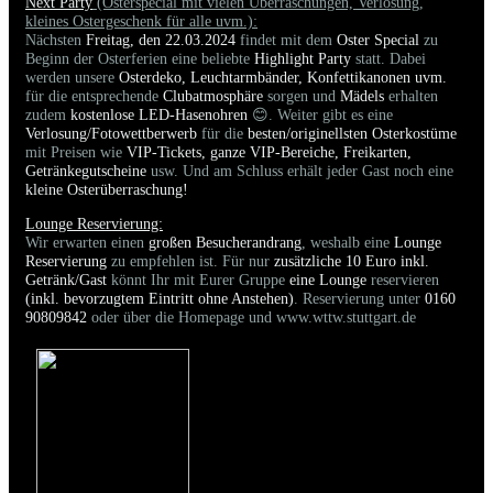
Next Party
(Osterspecial mit vielen Überraschungen, Verlosung,
kleines Ostergeschenk für alle uvm.):
Nächsten
Freitag, den 22.03.2024
findet mit dem
Oster Special
zu
Beginn der Osterferien eine beliebte
Highlight Party
statt. Dabei
werden unsere
Osterdeko, Leuchtarmbänder, Konfettikanonen uvm.
für die entsprechende
Clubatmosphäre
sorgen und
Mädels
erhalten
zudem
kostenlose LED-Hasenohren
😊. Weiter gibt es eine
Verlosung/Fotowettberwerb
für die
besten/originellsten Osterkostüme
mit Preisen wie
VIP-Tickets, ganze VIP-Bereiche, Freikarten,
Getränkegutscheine
usw. Und am Schluss erhält jeder Gast noch eine
kleine Osterüberraschung!
Lounge Reservierung:
Wir erwarten einen
großen Besucherandrang
, weshalb eine
Lounge
Reservierung
zu empfehlen ist. Für nur
zusätzliche 10 Euro inkl.
Getränk/Gast
könnt Ihr mit Eurer Gruppe
eine Lounge
reservieren
(inkl. bevorzugtem Eintritt ohne Anstehen)
. Reservierung unter
0160
90809842
oder über die Homepage und www.wttw.stuttgart.de