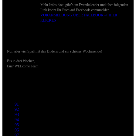
Mehr Infos dazu gibt´s im Eventkalender und über folgenden
Link könnt Ihr Euch auf Facebook voranmelden.
VORANMELDUNG ÜBER FACEBOOK -> HIER
KLICKEN
Nun aber viel Spaß mit den Bildern und ein schönes Wochenende!
Bis in drei Wochen,
Euer WELcome Team
91
92
93
94
95
96
97