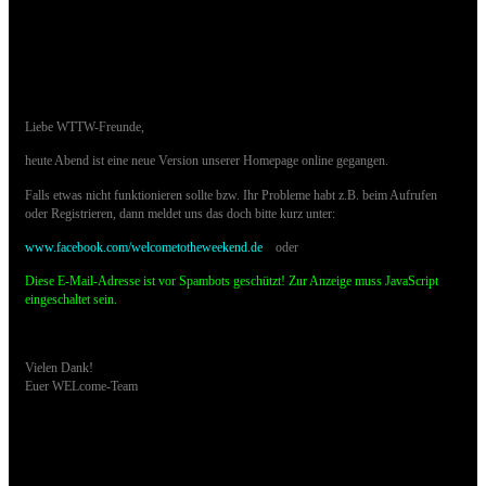
16.10.2015 - Neue Homepage-Version ist
online
Liebe WTTW-Freunde,
heute Abend ist eine neue Version unserer Homepage online gegangen.
Falls etwas nicht funktionieren sollte bzw. Ihr Probleme habt z.B. beim Aufrufen
oder Registrieren, dann meldet uns das doch bitte kurz unter:
www.facebook.com/welcometotheweekend.de
oder
Diese E-Mail-Adresse ist vor Spambots geschützt! Zur Anzeige muss JavaScript
eingeschaltet sein.
Vielen Dank!
Euer WELcome-Team