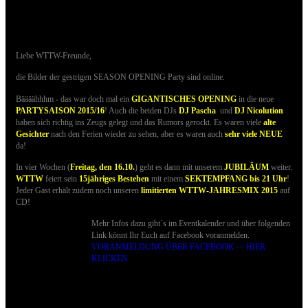
19.09.2015 - Bilder der SEASON OPENING
sind online
Liebe WTTW-Freunde,
die Bilder der gestrigen SEASON OPENING Party sind online.
Bäääähhhm - das war doch mal ein
GIGANTISCHES OPENING
in die neue
PARTYSAISON 2015/16
!
Auch die beiden DJs
DJ Pascha
und
DJ Nicolution
haben sich richtig ins Zeugs gelegt und das Rumors gerockt. Es waren viele
alte
Gesichter
nach den Ferien wieder zu sehen, aber es waren auch
sehr viele
NEUE
da!
In vier Wochen (
Freitag, den 16.10.
) geht es dann mit unserem
JUBILÄUM
weiter.
WTTW
feiert sein
15jähriges Bestehen
mit einem
SEKTEMPFANG bis 21 Uhr
!
Jeder Gast erhält zudem noch unseren
limitierten WTTW-JAHRESMIX 2015
auf
CD!
Mehr Infos dazu gibt´s im Eventkalender und über folgenden
Link könnt Ihr Euch auf Facebook voranmelden.
VORANMELDUNG ÜBER FACEBOOK -> HIER
KLICKEN