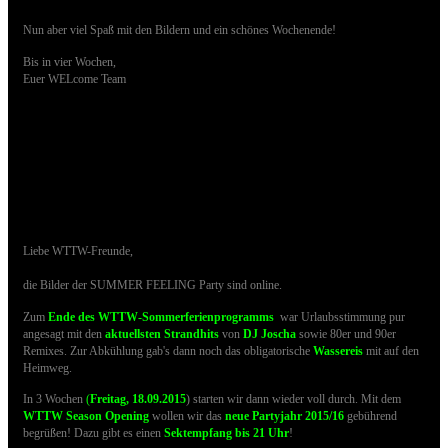
Nun aber viel Spaß mit den Bildern und ein schönes Wochenende!
Bis in vier Wochen,
Euer WELcome Team
29.08.2015 - Bilder der SUMMER FEELING
sind online
Liebe WTTW-Freunde,
die Bilder der SUMMER FEELING Party sind online.
Zum
Ende des WTTW-Sommerferienprogramms
war Urlaubsstimmung pur
angesagt m
it den
aktuellsten Strandhits
von
DJ Joscha
sowie 80er und 90er
Remixes. Zur Abkühlung gab's dann noch das obligatorische
Wassereis
mit auf den
Heimweg.
I
n 3 Wochen
(
Freitag, 18.09.2015
) starten wir dann wieder voll durch. Mit dem
WTTW Season Opening
wollen wir das
neue Partyjahr 2015/16
gebührend
begrüßen! Dazu gibt es einen
Sektempfang bis 21 Uhr
!