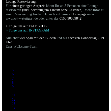
Lounge Reservierung:
Für
einen geringen Aufpreis
könnt Ihr ab 5 Personen eine Lounge
reservieren
(inkl. bevorzugtem Eintritt ohne Anstehen)
. Mehr Infos zu
einer Reservierung findest Du auch auf unsere
Homepage
unter
www.wttw-stuttgart.de oder unter der
0160 90809842
!
> Folge uns auf FACEBOO
K
> Folge uns auf INSTAGRAM
Nun aber
viel Spaß mit den Bildern
und bis
nächsten Donnerstag – 19
Uhr!!!
Euer WELcome-Team
5
6
7
8
9
10
11
12
13
14