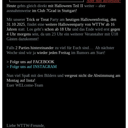
Aber nun aufgepasst!
Heute
gehts gleich direkt
mit Halloween Teil II
weiter – aber
ausnahmsweise
im Club 7Grad in Stuttgart!
Mit unserer
Trick or Treat
Party am
heutigen Halloweenfreitag, den
31.10.2025
, findet eine
weitere Halloweenparty von WTTW ab 16
Jahren
statt. Los geht’s
schon ab 18 Uhr
und das Ende wird erst
gegen
4 Uhr morgens
sein, da um 23 Uhr ein weiterer Veranstalter mit Ü18
Gästen dazukommt!
Falls
2 Parties hintereinander
zu viel für Euch sind… Ab nächster
Woche sind wir ja
wieder jeden Freitag
im Rumors am Start!
> Folge uns auf FACEBOO
K
> Folge uns auf INSTAGRAM
Nun viel Spaß mit den Bildern und
vergesst nicht die Abstimmung am
Montag auf Insta!
Euer WELcome-Team
25.10.2025 - Bilder der gestrigen Party sind
online
Liebe WTTW-Freunde,