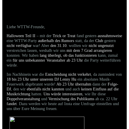
01.11.2025 - Ausblick nächste Veranstaltung
Liebe WTTW-Freunde,
Halloween Teil II
– mit der
Trick or Treat
fand gestern
ausnahmsweise
eine WTTW-Party
außerhalb des Rumors
statt, da der
Club
gestern
nicht verfügbar
war! Aber
den 31.10.
wollten wir
nicht ungenutzt
verstreichen lassen, weshalb wir uns
mit dem 7 Grad arrangieren
konnten. Wir haben
lang überlegt, ob das funktionieren
kann, zumal
ein
für uns unbekannter Veranstalter ab 23 Uhr
die Party weiterführen
würde.
Im Nachhinein war die
Entscheidung nicht verkehrt
, da zumindest von
18 bis 23 Uhr unter unserem DJ Lenny Hu
ein absolutes Musik-
Feuerwerk abgebrannt wurde!
Ab 23 Uhr übernahm
dann der
Folge-
DJ
, den wir
ebenfalls nicht kannten
und auch
keinen Einfluss auf die
Musikrichtung
hatten.
Uns würde interessieren
, wie Ihr diese
Doppelveranstaltung
und
Vermischung des Publikums
ab ca. 22 Uhr
fandet
. Dazu werden wir heute auf Insta eine Umfrage einstellen und
uns über Eure Meinung freuen.