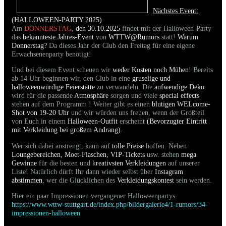
Nächstes Event:
(HALLOWEEN-PARTY 2025)
Am
DONNERSTAG
,
den 30.10.2025
findet mit der Halloween-Party
das
bekannteste Jahres-Event
von
WTTW@Rumors
statt!
Warum
Donnerstag?
Da dieses Jahr der Club den Freitag für eine eigene
Erwachsenenparty benötigt!
Und bei diesem Event scheuen wir
weder Kosten noch Mühen
! Bereits
ab 14 Uhr beginnen wir, den Club in eine
gruselige und
halloweenwürdige Feierstätte
zu verwandeln. Die
aufwendige Deko
wird für die passende
Atmosphäre
sorgen und viele
special effects
stehen auf dem Programm ! Weiter gibt es einen
blutigen WELcome-
Shot von 19-20 Uhr
und wir würden uns freuen, wenn der Großteil
von Euch in einem
Halloween-Outfit
erscheint
(Bevorzugter Eintritt
mit Verkleidung bei großem Andrang)
.
Wer sich dabei anstrengt, kann auf
tolle Preise
hoffen. Neben
Loungebereichen, Moet-Flaschen, VIP-Tickets
usw. stehen
mega
Gewinne
für die besten und k
reativsten Verkleidungen
auf unserer
Liste! Natürlich dürft Ihr dann wieder selbst über
Instagram
abstimmen
, wer die Glücklichen des
Verkleidungskontest
sein werden.
Hier ein paar Impressionen vergangener Halloweenpartys:
https://www.wttw-stuttgart.de/index.php/bildergalerie4/1-rumors/34-
impressionen-halloween