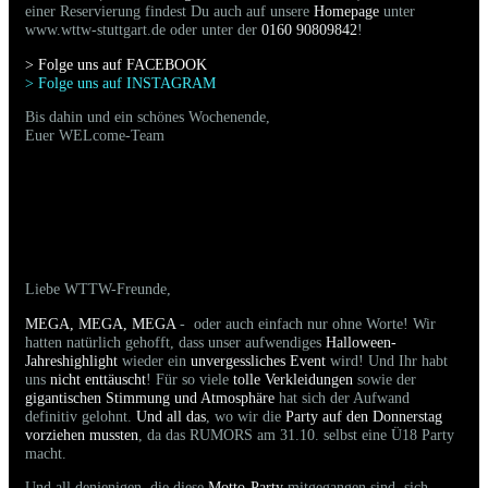
einer Reservierung findest Du auch auf unsere
Homepage
unter
www.wttw-stuttgart.de oder unter der
0160 90809842
!
> Folge uns auf FACEBOO
K
> Folge uns auf INSTAGRAM
Bis dahin und ein schönes Wochenende,
Euer WELcome-Team
31.10.2025 - Bilder der gestrigen Party sind
online
Liebe WTTW-Freunde,
MEGA, MEGA, MEGA
- oder auch einfach nur ohne Worte! Wir
hatten natürlich gehofft, dass unser aufwendiges
Halloween-
Jahreshighlight
wieder ein
unvergessliches Event
wird! Und Ihr habt
uns
nicht enttäuscht
! Für so viele
tolle Verkleidungen
sowie der
gigantischen Stimmung und Atmosphäre
hat sich der Aufwand
definitiv gelohnt.
Und all das
, wo wir die
Party auf den Donnerstag
vorziehen mussten
, da das RUMORS am 31.10. selbst eine Ü18 Party
macht.
Und all denjenigen, die diese
Motto-Party
mitgegangen sind, sich