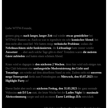
25.03.2023 - Bilder der gestrigen Party sind
online
Liebe WTTW-Freunde,
gestern ging es
nach langer, langer Zeit
mal wieder
etwas gemütlicher
bei
WTTW@ Rumors zu. Auch so war es irgendwie ein sehr
komischer Abend
, bei
dem nicht alles rund lief. Wir hatten einige
technische Probleme
, sodass die
Nebelmaschinen nicht funktionierten
, die
Lichtanlage
hatte immer wieder
Aussetzer
… - aber auch solche Tage gibt es eben! Trotzdem waren
die meisten
Gäste zufrieden
und hatten einen schönen Abend.
Krass wird es dagegen in
den nächsten 2 Wochen
, denn hier wird sich einiges tun.
Der Club bekommt eine
umfangreiche Modernisierung der Licht und
Tonanlage
, um wieder auf dem aktuellsten Stand zu sein. Zudem steht mit
unserem
mega Osterspecial
direkt zum Ferienbeginn am
Mittwoch, den 05.07.2023
eine
Highlight Party
an!
Davor findet aber noch am
nächsten Freitag, den 31.03.2023
der ganz normale
Wahnsinn
mit DJ Leo
statt, der letzte Woche bei der
Ladies Night
für
maximale
Abrissstimmung
sorgte und sich zu einem
Eurer Lieblings-DJs
entwickelt.