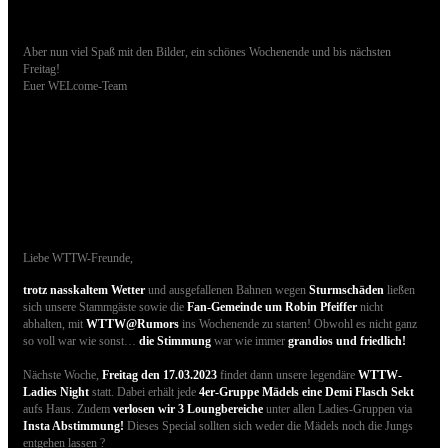
Aber nun viel Spaß mit den Bilder, ein schönes Wochenende und bis nächsten
Freitag!
Euer WELcome-Team
11.03.2023 - Bilder der gestrigen Party sind
online
Liebe WTTW-Freunde,
trotz nasskaltem Wetter
und ausgefallenen Bahnen wegen
Sturmschäden
ließen
sich unsere Stammgäste sowie die
Fan-Gemeinde um Robin Pfeiffer
nicht
abhalten, mit
WTTW@Rumors
ins Wochenende zu starten! Obwohl es nicht ganz
so voll war wie sonst…
die Stimmung
war wie immer
grandios und friedlich!
Nächste Woche,
Freitag den 17.03.2023
findet dann unsere legendäre
WTTW-
Ladies Night
statt. Dabei erhält jede
4er-Gruppe Mädels eine Demi Flasch Sekt
aufs Haus. Zudem
verlosen wir 3 Loungbereiche
unter allen Ladies-Gruppen via
Insta Abstimmung!
Dieses Special sollten sich weder die Mädels noch die Jungs
entgehen lassen ?