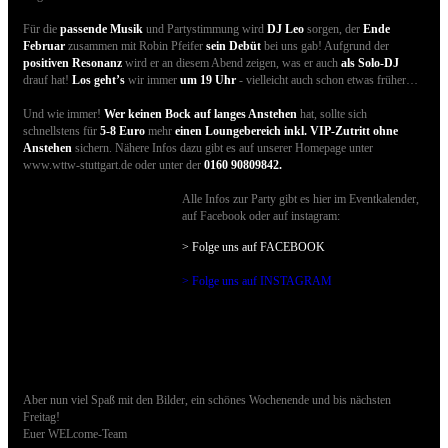
Für die
passende Musik
und Partystimmung wird
DJ Leo
sorgen, der
Ende
Februar
zusammen mit Robin Pfeifer
sein Debüt
bei uns gab! Aufgrund der
positiven Resonanz
wird er an diesem Abend zeigen, was er auch
als Solo-DJ
drauf hat!
Los geht’s
wir immer
um 19 Uhr
- vielleicht auch schon etwas früher…
Und wie immer!
Wer keinen Bock auf langes Anstehen
hat, sollte sich
schnellstens für
5-8 Euro
mehr
einen Loungebereich inkl. VIP-Zutritt ohne
Anstehen
sichern. Nähere Infos dazu gibt es auf unserer Homepage unter
www.wttw-stuttgart.de oder unter der
0160 90809842.
Alle Infos zur Party gibt es hier im Eventkalender,
auf Facebook oder auf instagram:
> Folge uns auf FACEBOO
K
> Folge uns auf INSTAGRAM
Aber nun viel Spaß mit den Bilder, ein schönes Wochenende und bis nächsten
Freitag!
Euer WELcome-Team