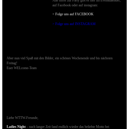
Alle Infos zur Party gibt es hier im Eventkalender,
auf Facebook oder auf instagram:
> Folge uns auf FACEBOO
K
> Folge uns auf INSTAGRAM
Aber nun viel Spaß mit den Bilder, ein schönes Wochenende und bis nächsten
Freitag!
Euer WELcome-Team
18.03.2023 - Bilder der gestrigen Party sind
online
Liebe WTTW-Freunde,
Ladies Night
– nach langer Zeit fand endlich wieder das beliebte Motto bei