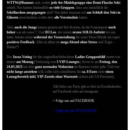
WTTW@Rumors
statt, wobei
jede 4er-Mädelsgruppe eine Demi-Flasche Sekt
erhielt. Nur kamen letztendlich
so viele Gruppen
, dass uns tatsächlich die
Sektflaschen ausgegangen
sind! Von daher mussten wir
am Schluß den Sekt in
Gläsern
ausschenken, wofür aber
alle Verständnis
hatten.
Aber
auch die Jungs
kamen gestern auf Ihre Kosten, da die Frauenquote
noch
höher
war als sonst ?. Und
DJ Leo
, der seinen
ersten SOLO-Auftritt
bei uns
hatte, bekam schon
während der Veranstaltung
für seine Show/Musik ein super
positives Feedback
. Alles in allem ein
mega Abend ohne Stress
und Ärger –
Danke!!!
Das
Insta-Voting
für das originellste/hübscheste
Ladies Gruppenbild
startet wie
immer
am Montag
(Verlosung von
3 VIP-Lounges
), bevor es am
Freitag, den
24.03.2023
mit dem
ganz normalen Wahnsinn
im Rumors weiter geht. Und wer
nicht lange anstehen
will, sollte sich schnellstens für
ca. 8 Euro
mehr
einen
Loungebereich inkl. VIP-Zutritt ohne Wartezeit
sichern (ab 5-8 Personen).
Alle Infos zur Party gibt es hier im Eventkalender,
auf Facebook oder auf instagram:
> Folge uns auf FACEBOO
K
> Folge uns auf INSTAGRAM