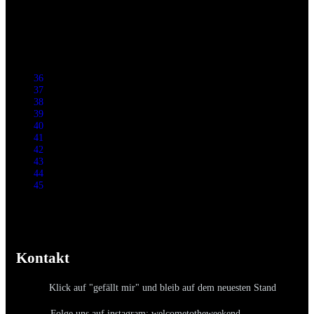
36
37
38
39
40
41
42
43
44
45
Kontakt
Klick auf "gefällt mir" und bleib auf dem neuesten Stand
Folge uns auf instagram: welcometotheweekend