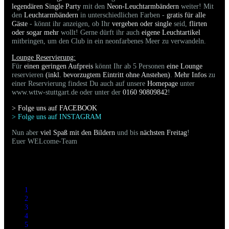
legendären Single Party
mit den
Neon-Leuchtarmbändern
weiter! Mit
den
Leuchtarmbändern
in unterschiedlichen Farben -
gratis für alle
Gäste
- könnt ihr anzeigen, ob Ihr
vergeben oder single
seid,
flirten
oder sogar mehr
wollt! Gerne dürft ihr auch
eigene Leuchtartikel
mitbringen, um den Club in ein neonfarbenes Meer zu verwandeln.
Lounge Reservierung:
Für
einen geringen Aufpreis
könnt Ihr ab 5 Personen
eine Lounge
reservieren
(inkl. bevorzugtem Eintritt ohne Anstehen)
.
Mehr Infos
zu
einer Reservierung findest Du auch auf unsere
Homepage
unter
www.wttw-stuttgart.de oder unter der
0160 90809842
!
> Folge uns auf FACEBOO
K
> Folge uns auf INSTAGRAM
Nun aber
viel Spaß mit den Bildern
und bis
nächsten Freitag
!
Euer WELcome-Team
1
2
3
4
5