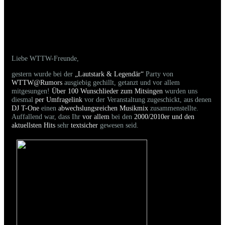
21.03.2026 - Bilder der gestrigen Party sind in
Bearbeitung
Liebe WTTW-Freunde,
gestern wurde bei der
„Lautstark & Legendär“
Party von
WTTW@Rumors
ausgiebig gechillt, getanzt und vor allem
mitgesungen!
Über 100 Wunschlieder zum Mitsingen
wurden uns
diesmal
per Umfragelink
vor der Veranstaltung zugeschickt, aus denen
DJ T-One
einen
abwechslungsreichen Musikmix
zusammenstellte.
Auffallend war, dass Ihr
vor allem
bei den
2000/2010er und den
aktuellsten Hits
sehr
textsicher
gewesen seid.