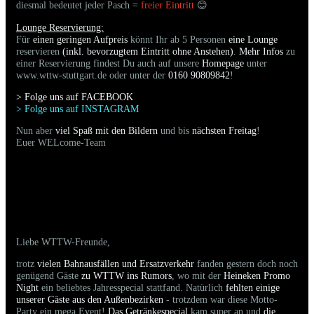
diesmal bedeutet jeder Pasch =
freier Eintritt
😊
Lounge Reservierung:
Für
einen geringen Aufpreis
könnt Ihr ab 5 Personen
eine Lounge
reservieren
(inkl. bevorzugtem Eintritt ohne Anstehen)
.
Mehr Infos
zu
einer Reservierung findest Du auch auf unsere
Homepage
unter
www.wttw-stuttgart.de oder unter der
0160 90809842
!
> Folge uns auf FACEBOO
K
> Folge uns auf INSTAGRAM
Nun aber
viel Spaß mit den Bildern
und bis
nächsten Freitag
!
Euer WELcome-Team
07.03.2026 - Bilder der gestrigen Party sind
online
Liebe WTTW-Freunde,
trotz
vielen Bahnausfällen und Ersatzverkehr
fanden gestern doch noch
genügend Gäste
zu WTTW ins Rumors
, wo mit der
Heineken Promo
Night
ein beliebtes Jahresspecial stattfand. Natürlich
fehlten einige
unserer Gäste aus den Außenbezirken
- trotzdem war diese Motto-
Party ein mega Event!
Das Getränkespecial
kam super an und
die