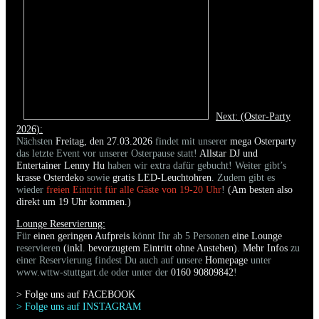
Next: (Oster-Party
2026):
Nächsten
Freitag, den 27.03.2026
findet mit unserer
mega Osterparty
das letzte Event vor unserer Osterpause statt!
Allstar DJ und
Entertainer Lenny Hu
haben wir extra dafür gebucht! Weiter gibt’s
krasse Osterdeko
sowie
gratis LED-Leuchtohren
. Zudem gibt es
wieder
freien Eintritt für alle Gäste von 19-20 Uhr
!
(Am besten also
direkt um 19 Uhr kommen.)
Lounge Reservierung:
Für
einen geringen Aufpreis
könnt Ihr ab 5 Personen
eine Lounge
reservieren
(inkl. bevorzugtem Eintritt ohne Anstehen)
.
Mehr Infos
zu
einer Reservierung findest Du auch auf unsere
Homepage
unter
www.wttw-stuttgart.de oder unter der
0160 90809842
!
> Folge uns auf FACEBOO
K
> Folge uns auf INSTAGRAM