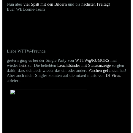
Nun aber
viel Spaß mit den Bildern
und bis
nächsten Freitag
!
Euer WELcome-Team
14.03.2026 - Bilder der gestrigen Party sind
online
Liebe WTTW-Freunde,
gestern ging es bei der Single Party von
WTTW@RUMORS
mal
wieder
heiß
zu. Die beliebten
Leuchtbänder mit Statusanzeige
sorgten
dafür, dass sich auch wieder das ein oder andere
Pärchen gefunden
hat!
Aber auch nicht-Singles konnten auf die mixed music von
DJ Viruz
abfeiern.