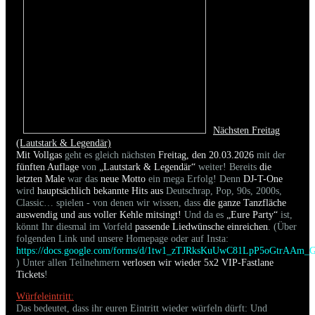
Nächsten Freitag
(Lautstark & Legendär)
Mit Vollgas
geht es gleich nächsten
Freitag, den 20.03.2026
mit der
fünften Auflage
von
„Lautstark & Legendär“
weiter! Bereits
die
letzten Male
war das
neue Motto
ein mega Erfolg! Denn
DJ-T-One
wird
hauptsächlich bekannte Hits aus
Deutschrap, Pop, 90s, 2000s,
Classic… spielen - von denen wir wissen, dass
die ganze Tanzfläche
auswendig und aus voller Kehle mitsingt!
Und da es
„Eure Party“
ist,
könnt Ihr diesmal im Vorfeld
passende Liedwünsche einreichen
. (Über
folgenden Link und unsere Homepage oder auf Insta:
https://docs.google.com/forms/d/1tw1_zTJRksKuUwC81LpP5oGtrAAm_
) Unter allen Teilnehmern
verlosen wir wieder 5x2 VIP-Fastlane
Tickets
!
Würfeleintritt:
Das bedeutet, dass ihr euren Eintritt wieder würfeln dürft: Und