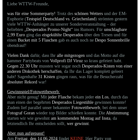
Liebe WTTW-Freunde,
was für eine Sommerparty!
Trotz des
schönen Wetters
und der EM-
Euphorie (
Testspiel Deutschland vs. Griechenland
) strömten gestern
viele WTTW-Anhänger zu unserer Sonderveranstaltung – der
beliebten
„Desperados Promo-Night“
ins Rumors. Für
unschlagbare
2,99 Euro
ging das
eisgekühlte Desperados
über den Tresen und für
einen
Bucket mit 5 Flaschen
gab es auch noch ne
Despo Sonnenbrille
obendrauf!
Vielen Dank
dafür, dass Ihr
alle mitgezogen
und das Motto auf die
hammer Partybeats von
Vollprofi DJ Viruz
so krass gefeiert habt.
Gegen 22.30 Uhr
mussten wir sogar noch
Desperados-Kisten von einer
anderen Diskothek herschaffen
, da Ihr das Lager komplett geleert
habt! Sagenhafte
31 Kisten
gingen raus, was für die Besucherzahl
absoluter Rekord
war!
Gewinnspiel/Fotowettbewerb:
Aber nicht genug! Mit
jeder Flasche
bekam jeder
ein Los
, durch das
man einen der begehrten
Desperados Liegestühle
gewinnen konnte!
Zudem lief parallel unser bekannter
Fotowettbewerb
, bei dem unser
Fotograf Goran
wieder top Bilder schießen konnte. Die
Abstimmung
starten wir wie gewohnt
am kommenden Montag auf Insta
, da
letztendlich Ihr entscheiden sollt,
wer gewinnt
.
Aber nun aufgepasst!
Am
Freitag, den 14.06.2024
findet
KEINE
16er Party von