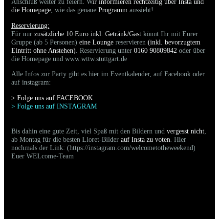
Anschluß weiter zu feiern. W
ir informieren rechtzeitig über Insta und
die Homepage
, wie das genaue
Programm
aussieht!
Reservierung:
Für nur
zusätzliche 10 Euro inkl. Getränk/Gast
könnt Ihr mit Eurer
Gruppe (ab 5 Personen)
eine Lounge
reservieren
(inkl. bevorzugtem
Eintritt ohne Anstehen)
. Reservierung unter
0160 90809842
oder über
die Homepage und www.wttw.stuttgart.de
Alle Infos zur Party gibt es hier im Eventkalender, auf Facebook oder
auf instagram:
> Folge uns auf FACEBOO
K
> Folge uns auf INSTAGRAM
Bis dahin eine gute Zeit, viel Spaß mit den Bildern und
vergesst nicht
,
ab Montag für die besten Lloret-Bilder
auf Insta zu voten
. Hier
nochmals der Link: (https://instagram.com/welcometotheweekend)
Euer WELcome-Team
08.06.2024 - Bilder der gestrigen Party sind
online