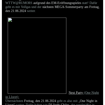
WTTW@RUMORS
aufgrund des EM-Eröffnungsspieles
statt! Dafür
geht es mit Vollgas und der
nächsten MEGA-Sommerparty am Freitag,
den 21.06.2024
weiter.
Next Party
(One Night
in Lloret):
Übernächsten
Freitag, den 21.06.2024
geht es also mit
„One Night in
Lloret“
weiter. Dafür haben wir
DJ Andy Chiles
, der regelmäßig in