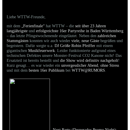
online
Liebe WTTW-Freunde,
mit dem
„Ferienfinale“
hat WTTW – die
seit über 23 Jahren
langjährigste
und
erfolgreichste 16er Partyreihe in Baden Württemberg
– das letzte Pfingstwochenende eingeläutet. Neben den
zahlreichen
Stammgästen
konnten wir auch wieder
viele, neue Gäste
begrüßen und
begeistern. Dafür sorgte u.a.
DJ Größe Robin Pfeiffer
mit einem
gigantischen
Musikfeuerwerk
. Leider funktionierte aufgrund eines
technischen Defektes unsere Monster-Festival CO2 Kanone nicht! Das
Ersatzteil ist bereits bestellt und
die Show wird definitiv nachgeholt
!
Kurz gesagt… es war wieder ein
unvergesslicher Abend
,
ohne Stress
und mit dem
besten 16er Publikum
bei
WTTW@RUMORS
.
Next Party (Desperados Promo Night):