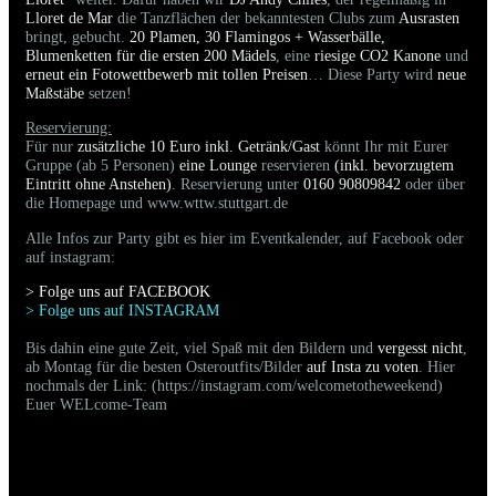
Lloret de Mar
die Tanzflächen der bekanntesten Clubs zum
Ausrasten
bringt, gebucht.
20 Plamen, 30 Flamingos + Wasserbälle,
Blumenketten für die ersten 200 Mädels
, eine
riesige CO2 Kanone
und
erneut ein Fotowettbewerb mit tollen Preisen
… Diese Party wird
neue
Maßstäbe
setzen!
Reservierung:
Für nur
zusätzliche 10 Euro inkl. Getränk/Gast
könnt Ihr mit Eurer
Gruppe (ab 5 Personen)
eine Lounge
reservieren
(inkl. bevorzugtem
Eintritt ohne Anstehen)
. Reservierung unter
0160 90809842
oder über
die Homepage und www.wttw.stuttgart.de
Alle Infos zur Party gibt es hier im Eventkalender, auf Facebook oder
auf instagram:
> Folge uns auf FACEBOO
K
> Folge uns auf INSTAGRAM
Bis dahin eine gute Zeit, viel Spaß mit den Bildern und
vergesst nicht
,
ab Montag für die besten Osteroutfits/Bilder
auf Insta zu voten
. Hier
nochmals der Link: (https://instagram.com/welcometotheweekend)
Euer WELcome-Team
01.06.2024 - Bilder der gestrigen Party sind