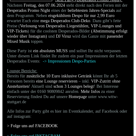
Nächsten
Freitag, den 07.06.2024
steht direkt nach den Ferien mit der
Desperados Promo Night
eines der
beliebtesten Jahres-Specials
auf
dem Programm. Neben
eisgekühltem Despo für nur 2,99 Euro
erwartet Euch eine
mega Desperados Club-Deko
. Dazu gibt’s fette
Preise (
Verlosung von Desperados Liegestühlen, VIP-Lounges und
VIP-Tickets
) für die coolsten Desperados-Bilder
(Abstimmung erfolgt
wieder über Instagram)
und
DJ Viruz
wird das Ganze mit
passender
Mixed Musik
toppen.
Diese Party ist
ein absolutes MUSS
und solltet Ihr nicht verpassen.
Unter diesem Link findet Ihr zudem ein paar Impressionen der letzten
Desperados Events:
->
Impressionen Despo-Parties
Lounge Bereiche:
Bereits für
zusätzliche 10 Euro inklusive Getränk
könnt Ihr ab 5
Personen bereits
eine Lounge reservieren
– inkl.
VIP-Zutritt ohne
Anstehzeiten
! Aktuell sind
schon 3 Lounges belegt
! Bei Interesse
einfach unter der 0160 90809842 anrufen.
Mehr Infos
zu einer
Reservierung findest Du auf unsere
Homepage
unter www.wttw-
stuttgart.de
Alle Infos zur Party gibt es hier im Eventkalender, auf Facebook oder
auf instagram:
> Folge uns auf FACEBOO
K