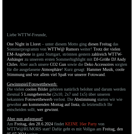
22.06.2024 - Bilder der gestrigen Party sind
online
Liebe WTTW-Freunde,
One Night in Lloret
– unter diesem Motto ging
diesen Freitag
das
Sommerprogramm von
WTTW@ Rumors
weiter!
Trotz der vielen
EM-Angebote
in ganz Stuttgart, strömten gestern
zahlreich WTTW-
Anhänger
zu unserem ersten Sommerhighlight mit
DJ-Größe DJ Andy
Chiles
. Aber auch unsere
CO2 Gun
sowie die
Deko Accessoires
sorgten
für die ausgelassene
Atmosphäre
! Kurz gesagt:
Hammer Musik, coole
Stimmung und vor allem viel Spaß vor unserer Fotowand.
Gewinnspiel/Fotowettbewerb:
Die vielen
coolen Bilder
gehören natürlich belohnt und darum werden
diesmal
5 Loungebereiche
(2x10, 2x7 und 1x5) über unseren
bekannten
Fotowettbewerb
verlost. Die
Abstimmung
starten wir wie
gewohnt
am kommenden Montag auf Insta
, da letztendlich Ihr
entscheiden sollt,
wer gewinnt.
Aber nun aufgepasst!
Am
Freitag, den 28.6.2024
findet
KEINE 16er Party
von
WTTW@RUMORS statt! Dafür geht es mit Vollgas am
Freitag, den