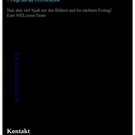
> Folge uns auf INSTAGRAM
Nun aber viel Spaß mit den Bildern und bis nächsten Freitag!
Euer WELcome-Team
19
20
21
22
23
24
25
26
27
28
Kontakt